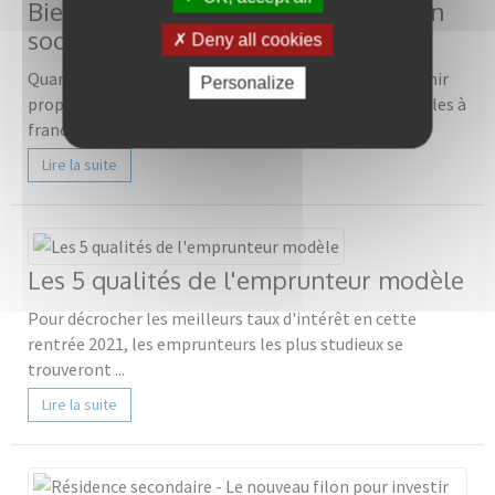
Bienvenue chez vous avec l'accession
sociale à la propriété
Deny all cookies
Quand on est jeune et/ou avec de petits revenus, devenir
Personalize
propriétaire paraît impossible. On imagine les obstacles à
franchir et ...
Lire la suite
Les 5 qualités de l'emprunteur modèle
Pour décrocher les meilleurs taux d'intérêt en cette
rentrée 2021, les emprunteurs les plus studieux se
trouveront ...
Lire la suite