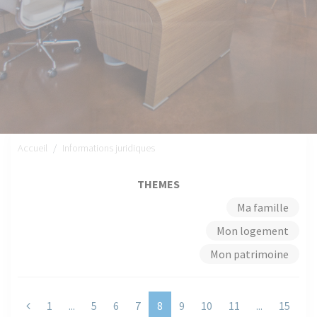
Accueil
Informations juridiques
THEMES
Ma famille
Mon logement
Mon patrimoine
Previous
1
...
5
6
7
8
9
10
11
...
15