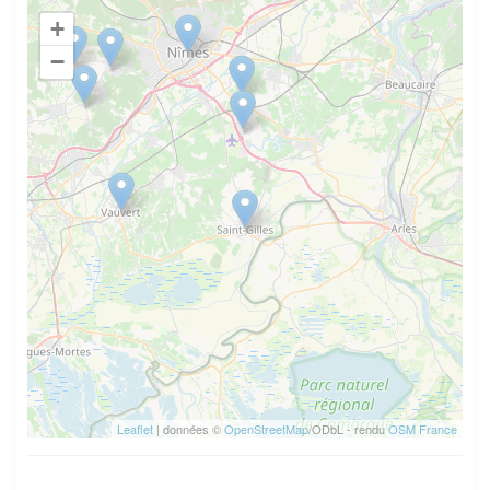
+
−
Leaflet
| données ©
OpenStreetMap
/ODbL - rendu
OSM France