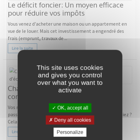
Le déficit foncier: Un moyen efficace
pour réduire vos impôts
Vous venez d'acheter une maison ou un appartement en
vue de le louer. Mais cet investissement a engendré des
frais (emprunt, travaux de ...
Lire la suite
This site uses cookies
and gives you control
over what you want to
Changez vos fenêtres: Pour plus de
activate
confort et d'économie.
Vos menuiseries sont vieilles, ferment mal et laissent
OK, accept all
passer un filet d'air froid en hiver... Et si vous les changiez ?
Deny all cookies
Cela vous permettrait ...
Lire la suite
Personalize