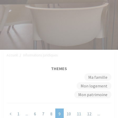
Accueil
Informations juridiques
THEMES
Ma famille
Mon logement
Mon patrimoine
Previous
1
...
6
7
8
9
10
11
12
...