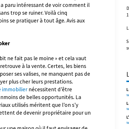
e belle cote d'amour entre les jeunes
s a paru intéressant de voir comment il
D
1
ans trop se ruiner. Voilà cinq
s se pratiquer à tout âge. Avis aux
L
S
ooker
s
it ne fait pas le moine » et cela vaut
retrouve à la vente. Certes, les biens
 de poser ses valises, ne manquent pas de
er plus cher leurs prestations.
L
 immobilier
nécessitent d'être
w
anmoins de belles opportunités. La
L
riaux utilisés méritent que l'on s'y
w
mettent de devenir propriétaire pour un
L
w