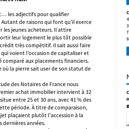
dres frais.
C
… les adjectifs pour qualifier
4
Autant de raisons qui font qu'il exerce
3
 les jeunes acheteurs. Il attire
T
M
rtir leur logement le plus tôt possible
édit très compétitif. Il sait aussi faire
 qui voient l'occasion de capitaliser et
té comparé aux placements financiers.
 où la pierre sait user de son statut de
tude des Notaires de France nous
C
emier achat immobilier intervient à 32
i
e situe entre 25 et 30 ans, avec 41 % des
g
tte période. À titre de comparaison,
jet plaçaient plutôt l'accession à la
es dernières années.
L