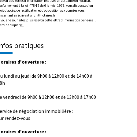
cevoir des lettres d’information relatives à l’actualité du notariat.
onformément à la loi n°78-17 du 6 janvier 1978, vous disposez d’un
oit d’accès, de rectification et d’opposition aux données vous
oncernant en écrivant à :
cil@notaires.fr
 vous ne souhaitez plus recevoir cette lettre d’information par e-mail,
erci de cliquer
ici
.
Infos pratiques
oraires d'ouverture :
u lundi au jeudi de 9h00 à 12h00 et de 14h00 à
8h
e vendredi de 9h00 à 12h00 et de 13h00 à 17h00
ervice de négociation immobilière :
ur rendez-vous
oraires d'ouverture :