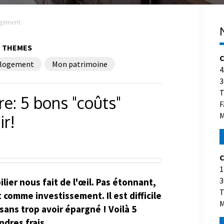
gement
THEMES
C
logement
Mon patrimoine
4
3
T
re: 5 bons "coûts"
F
M
ir!
C
1
3
lier nous fait de l'œil. Pas étonnant,
T
t comme investissement. Il est difficile
M
sans trop avoir épargné ! Voilà 5