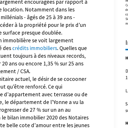
re
largement encouragées par rapport à
C
dr
ne location. Notamment dans les
c
illénials - âgés de 25 à 39 ans -
Si
m
céder à la propriété pour le prix d'un
ne surface presque doublée.
n immobilière se voit largement
té des
crédits immobiliers
. Quelles que
H
ituent toujours à des niveaux records,
r 20 ans ou encore 1,35 % sur 25 ans
D
gement / CSA.
1
itaire actuel, le désir de se cocooner
eut qu'être renforcé. Ce qui
L
e d'appartement avec terrasse ou de
S
e, le département de l'Yonne a vu la
s
rogresser de 27 % sur un an au
 le bilan immobilier 2020 des Notaires
H