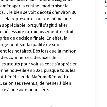
L
ur une maison où il faut envisager de
w
, aménager la cuisine, moderniser la
L
rds… le bien se voit décoté d'environ 30
w
€, cela représente tout de même une
appréciable lorsqu'il s'agit d'aller
Ce nécessaire rafraîchissement ne doit
rise de décision finale. En effet, la
largement sur la qualité de son
t les notaires. Dès lors que la maison
s, des commerces, des axes de
les atouts pour voir sa cote s'apprécier.
onne nouvelle en 2021 puisque tous les
nt bénéficier de MaPrimeRénov'. Un
s, selon ses revenus, de mener à bien
ce à une aide financière.