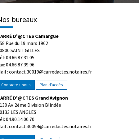
Nos bureaux
ARRÉ D'@CTES Camargue
58 Rue du 19 mars 1962
0800 SAINT GILLES
él: 04 66 87 32 05
ax: 04.66.87.39.96
ail : contact.30019@carredactes.notaires.fr
Contactez-nous
Plan d'accès
ARRÉ D'@CTES Grand Avignon
130 Av. 2ème Division Blindée
0133 LES ANGLES
él: 04.90.14.00.70
ail : contact.30094@carredactes.notaires.fr