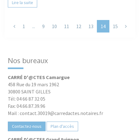
Lire la suite
Previous
Next
1
...
9
10
11
12
13
14
15
Nos bureaux
CARRÉ D'@CTES Camargue
458 Rue du 19 mars 1962
30800 SAINT GILLES
Tél: 04 66 87 32 05
Fax: 04.66.87.39.96
Mail : contact.30019@carredactes.notaires.fr
Contactez-nous
Plan d'accès
CARRÉ D'@CTES Grand Avignon