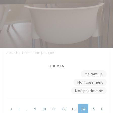
Accueil
Informations juridiques
THEMES
Ma famille
Mon logement
Mon patrimoine
Previous
Next
1
...
9
10
11
12
13
14
15