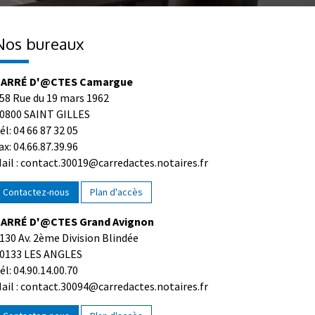
Nos bureaux
ARRÉ D'@CTES Camargue
58 Rue du 19 mars 1962
0800 SAINT GILLES
él: 04 66 87 32 05
ax: 04.66.87.39.96
ail : contact.30019@carredactes.notaires.fr
Contactez-nous
Plan d'accès
ARRÉ D'@CTES Grand Avignon
130 Av. 2ème Division Blindée
0133 LES ANGLES
él: 04.90.14.00.70
ail : contact.30094@carredactes.notaires.fr