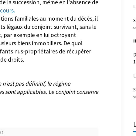
é de la succession, même en l'absence de
L
cours.
S
tions familiales au moment du décès, il
s
ts légaux du conjoint survivant, sans le
, par exemple en lui octroyant
H
usieurs biens immobiliers. De quoi
fants nus-propriétaires de récupérer
D
1
de droits.
L
n'est pas définitif, le régime
S
s sont applicables. Le conjoint conserve
s
21