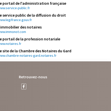
e portail de l'administration française
ww.service-public.fr
e service public de la diffusion du droit
ww.legifrance.gouv.fr
'immobilier des notaires
ww.immonot.com
e portail de la profession notariale
ww.notaires.fr
e site de la Chambre des Notaires du Gard
ww.chambre-notaires-gard.notaires.fr
Retrouvez-nous