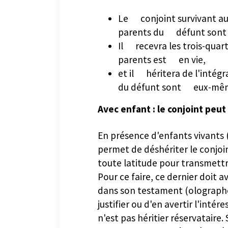
frais en indivision ?
Hériter d'un bien immobilier est souvent perçu
Le conjoint survivant aura
comme une bonne nouvelle. Mais lorsque
parents du défunt sont viv
plusieurs héritiers sont concernés et que la
succession n'est pas encore réglée, une questio
Il recevra les trois-quart
essentielle se pose rapidement : qui paie les frai
parents est en vie,
liés au bien ?...
et il héritera de l'intégr
Lire la suite
du défunt sont eux-mêm
Avec enfant : le conjoint peut 
En présence d'enfants vivants (
permet de déshériter le conjoin
toute latitude pour transmettre
Pour ce faire, ce dernier doit a
dans son testament (olographe
justifier ou d'en avertir l'inté
n'est pas héritier réservataire.