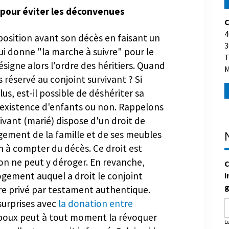
 pour éviter les déconvenues
C
4
osition avant son décès en faisant un
3
qui donne "la marche à suivre" pour le
T
M
ésigne alors l'ordre des héritiers. Quand
s réservé au conjoint survivant ? Si
us, est-il possible de déshériter sa
'existence d'enfants ou non. Rappelons
vivant (marié) dispose d'un droit de
ogement de la famille et de ses meubles
 à compter du décès. Ce droit est
C
u'on ne peut y déroger. En revanche,
i
ogement auquel a droit le conjoint
g
tre privé par testament authentique.
surprises avec
la donation entre
 époux peut à tout moment la révoquer
L