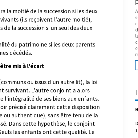
connaître avant d'acheter
Charges, travaux, décisions collectives… acheter
A
 la moitié de la succession si les deux
en copropriété ne s'improvise pas. Derrière
s
ants (ils reçoivent l'autre moitié),
chaque acquisition se cachent des enjeux
c
n
juridiques et financiers qu'il est essentiel
d
s de la succession si un seul des deux
s
d'anticiper. Stéphanie Swiklinski, diplômée
l
notaire, répond à trois questions clés pour
c
alité du patrimoine si les deux parents
comprendre les règles du jeu et sécuriser votre
c
projet immobilier....
m
es décédés.
Lire la suite
être mis à l'écart
communs ou issus d'un autre lit), la loi
t survivant. L'autre conjoint a alors
 l'intégralité de ses biens aux enfants.
H
voir précisé clairement cette disposition
 ou authentique), sans être tenu de la
D
ressé. Dans cette hypothèse, le conjoint
1
 Seuls les enfants ont cette qualité. Le