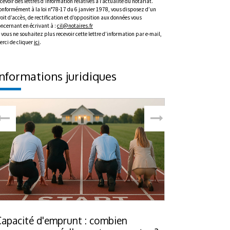
cevoir des lettres d’information relatives à l’actualité du notariat.
onformément à la loi n°78-17 du 6 janvier 1978, vous disposez d’un
oit d’accès, de rectification et d’opposition aux données vous
oncernant en écrivant à :
cil@notaires.fr
 vous ne souhaitez plus recevoir cette lettre d’information par e-mail,
erci de cliquer
ici
.
Informations juridiques
Capacité d'emprunt : combien
Hériter d