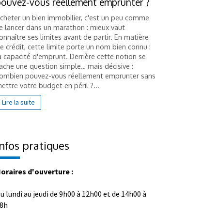
pouvez-vous réellement emprunter ?
frais en 
cheter un bien immobilier, c'est un peu comme
Hériter d'u
e lancer dans un marathon : mieux vaut
comme une 
onnaître ses limites avant de partir. En matière
plusieurs h
e crédit, cette limite porte un nom bien connu :
succession 
a capacité d'emprunt. Derrière cette notion se
essentielle 
ache une question simple… mais décisive :
liés au bien 
ombien pouvez-vous réellement emprunter sans
Lire la suit
ettre votre budget en péril ?...
Lire la suite
Infos pratiques
oraires d'ouverture :
u lundi au jeudi de 9h00 à 12h00 et de 14h00 à
8h