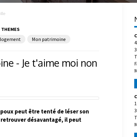
lle
THEMES
C
logement
Mon patrimoine
4
3
T
ine - Je t'aime moi non
F
M
C
1
3
époux peut être tenté de léser son
T
e retrouver désavantagé, il peut
M