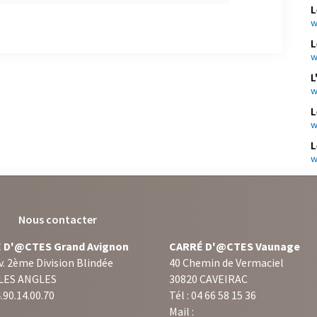
L
w
L
w
L
w
L
w
L
w
Nous contacter
 D'@CTES Grand Avignon
CARRÉ D'@CTES Vaunage
v. 2ème Division Blindée
40 Chemin de Vermaciel
 LES ANGLES
30820 CAVEIRAC
4.90.14.00.70
Tél : 04 66 58 15 36
Mail :