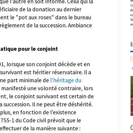
re
ue l'autre en soit informé. Celui qui la
C
dr
ficiaire de la donation au dernier
c
nt le "pot aux roses" dans le bureau
Si
m
règlement de la succession. Ambiance
atique pour le conjoint
01, lorsque son conjoint décède et en
urvivant est héritier réservataire. Il a
à une part minimale de
l'héritage du
 manifesté une volonté contraire, lors
t, le conjoint survivant est certain de
 succession. Il ne peut être déshérité.
 plus, en fonction de l'existence
le 755-1 du Code civil prévoit que le
Achat en copropriété : les règles à
ffectuer de la manière suivante :