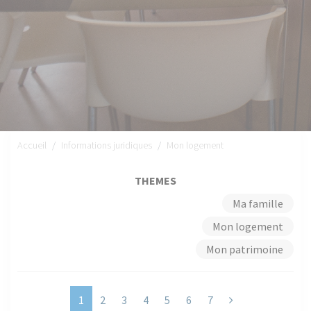
Accueil
Informations juridiques
Mon logement
THEMES
Ma famille
Mon logement
Mon patrimoine
Next
1
2
3
4
5
6
7