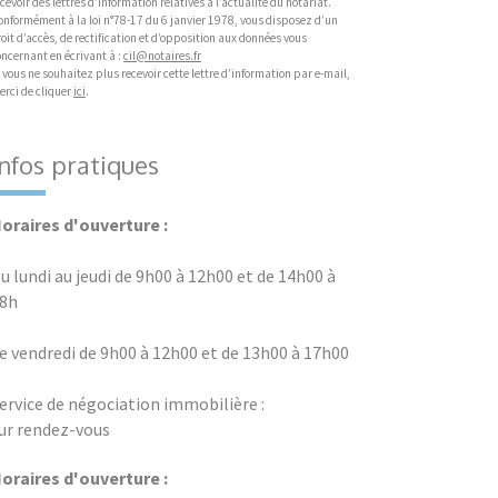
cevoir des lettres d’information relatives à l’actualité du notariat.
onformément à la loi n°78-17 du 6 janvier 1978, vous disposez d’un
oit d’accès, de rectification et d’opposition aux données vous
oncernant en écrivant à :
cil@notaires.fr
 vous ne souhaitez plus recevoir cette lettre d’information par e-mail,
erci de cliquer
ici
.
Infos pratiques
oraires d'ouverture :
u lundi au jeudi de 9h00 à 12h00 et de 14h00 à
8h
e vendredi de 9h00 à 12h00 et de 13h00 à 17h00
ervice de négociation immobilière :
ur rendez-vous
oraires d'ouverture :