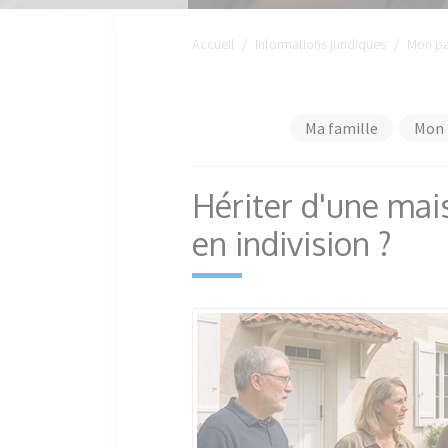
Accueil
Informations juridiques
Mon pa
Ma famille
Mon 
Hériter d'une mais
en indivision ?