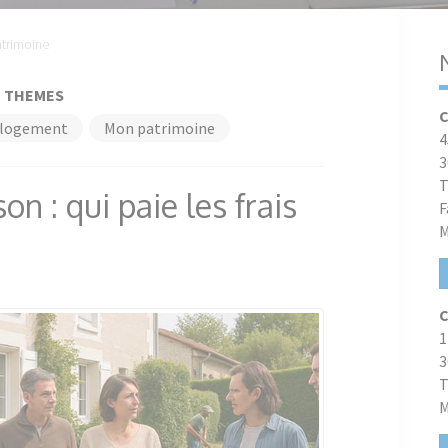
trimoine
THEMES
C
logement
Mon patrimoine
4
3
T
on : qui paie les frais
F
M
C
1
3
T
M