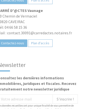
Contactez-nous
Plan d'accès
ARRÉ D'@CTES Vaunage
0 Chemin de Vermaciel
0820 CAVEIRAC
él: 04 66 58 15 36
ail : contact.30091@carredactes.notaires.fr
Contactez-nous
Plan d'accès
Newsletter
onsultez les dernières informations
mmobilières, juridiques et fiscales. Recevez
ratuitement notre newsletter juridique
S'inscrire !
es données recueillies ont pour unique finalité de vous permettre de