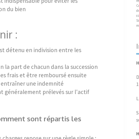
t indispensable pour éviter les
re
C
ion du bien
dr
c
Si
m
nir :
st détenu en indivision entre les
H
lon la part de chacun dans la succession
es frais et être remboursé ensuite
D
 entraîner une indemnité
1
nt généralement prélevés sur l'actif
L
S
omment sont répartis les
s
H
s charges repose sur une règle simple :