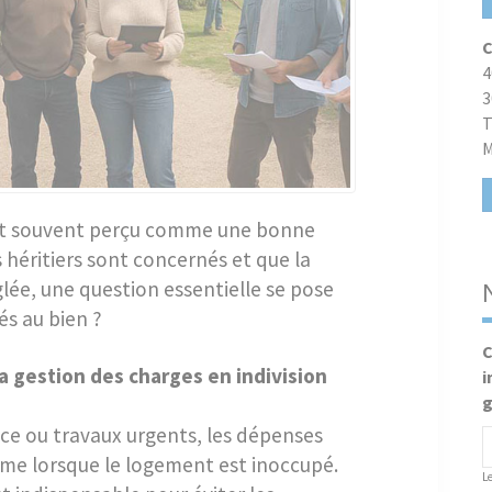
C
4
3
T
M
est souvent perçu comme une bonne
s héritiers sont concernés et que la
lée, une question essentielle se pose
iés au bien ?
C
la gestion des charges en indivision
i
g
nce ou travaux urgents, les dépenses
me lorsque le logement est inoccupé.
L