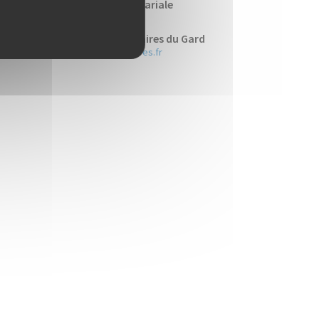
e portail de la profession notariale
ww.notaires.fr
e site de la Chambre des Notaires du Gard
ww.chambre-notaires-gard.notaires.fr