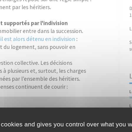
ent par les héritiers.
D
1
nt supportés par l'indivision
L
mobilier entre dans la succession.
,
il est alors détenu en indivision
:
S
 du logement, sans pouvoir en
s
stion collective. Les décisions
 à plusieurs et, surtout, les charges
mées par l'ensemble des héritiers.
enses continuent de courir :
L
w
L
w
L
 cookies and gives you control over what you w
 réparations, sécurisation)
w