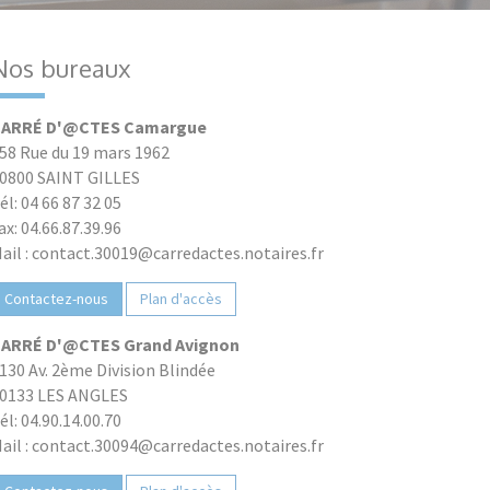
Nos bureaux
ARRÉ D'@CTES Camargue
58 Rue du 19 mars 1962
0800 SAINT GILLES
él: 04 66 87 32 05
ax: 04.66.87.39.96
ail : contact.30019@carredactes.notaires.fr
Contactez-nous
Plan d'accès
ARRÉ D'@CTES Grand Avignon
130 Av. 2ème Division Blindée
0133 LES ANGLES
él: 04.90.14.00.70
ail : contact.30094@carredactes.notaires.fr