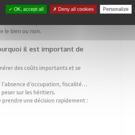
ire
L
w
OK, accept all
Deny all cookies
Personalize
rtis entre les héritiers au prorata de
L
w
. Autrement dit, chacun contribue en
pe le bien ou non.
urquoi il est important de
érer des coûts importants et se
 à l'absence d'occupation, fiscalité…
eser sur les héritiers.
de prendre une décision rapidement :