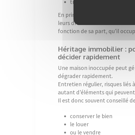
travaux urgents si nécessa
En principe, ces frais sont répa
leurs droits dans la succession
fonction de sa part, qu'il occu
Héritage immobilier : po
décider rapidement
Une maison inoccupée peut gén
dégrader rapidement.
Entretien régulier, risques liés
autant d'éléments qui peuvent p
Il est donc souvent conseillé 
conserver le bien
le louer
ou le vendre