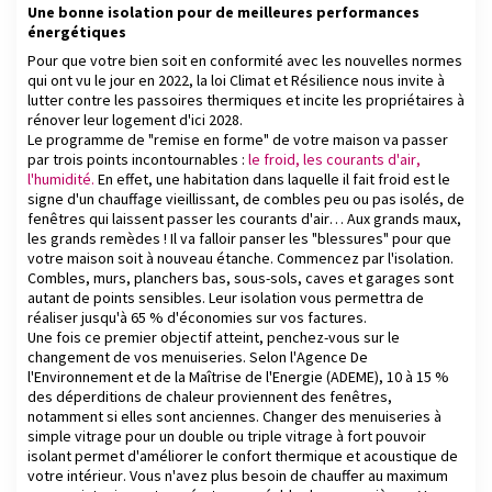
Une bonne isolation pour de meilleures performances
énergétiques
Pour que votre bien soit en conformité avec les nouvelles normes
qui ont vu le jour en 2022, la loi Climat et Résilience nous invite à
lutter contre les passoires thermiques et incite les propriétaires à
rénover leur logement d'ici 2028.
Le programme de "remise en forme" de votre maison va passer
par trois points incontournables :
le froid, les courants d'air,
l'humidité.
En effet, une habitation dans laquelle il fait froid est le
signe d'un chauffage vieillissant, de combles peu ou pas isolés, de
fenêtres qui laissent passer les courants d'air… Aux grands maux,
les grands remèdes ! Il va falloir panser les "blessures" pour que
votre maison soit à nouveau étanche. Commencez par l'isolation.
Combles, murs, planchers bas, sous-sols, caves et garages sont
autant de points sensibles. Leur isolation vous permettra de
réaliser jusqu'à 65 % d'économies sur vos factures.
Une fois ce premier objectif atteint, penchez-vous sur le
changement de vos menuiseries. Selon l'Agence De
l'Environnement et de la Maîtrise de l'Energie (ADEME), 10 à 15 %
des déperditions de chaleur proviennent des fenêtres,
notamment si elles sont anciennes. Changer des menuiseries à
simple vitrage pour un double ou triple vitrage à fort pouvoir
isolant permet d'améliorer le confort thermique et acoustique de
votre intérieur. Vous n'avez plus besoin de chauffer au maximum