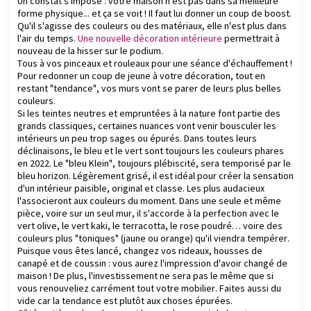
Un constat s'impose : votre maison n'est pas dans sa meilleure
forme physique... et ça se voit ! Il faut lui donner un coup de boost.
Qu'il s'agisse des couleurs ou des matériaux, elle n'est plus dans
l'air du temps.
Une nouvelle décoration intérieure
permettrait à
nouveau de la hisser sur le podium.
Tous à vos pinceaux et rouleaux pour une séance d'échauffement !
Pour redonner un coup de jeune à votre décoration, tout en
restant "tendance", vos murs vont se parer de leurs plus belles
couleurs.
Si les teintes neutres et empruntées à la nature font partie des
grands classiques, certaines nuances vont venir bousculer les
intérieurs un peu trop sages ou épurés. Dans toutes leurs
déclinaisons, le bleu et le vert sont toujours les couleurs phares
en 2022. Le "bleu Klein", toujours plébiscité, sera temporisé par le
bleu horizon. Légèrement grisé, il est idéal pour créer la sensation
d'un intérieur paisible, original et classe. Les plus audacieux
l'associeront aux couleurs du moment. Dans une seule et même
pièce, voire sur un seul mur, il s'accorde à la perfection avec le
vert olive, le vert kaki, le terracotta, le rose poudré… voire des
couleurs plus "toniques" (jaune ou orange) qu'il viendra tempérer.
Puisque vous êtes lancé, changez vos rideaux, housses de
canapé et de coussin : vous aurez l'impression d'avoir changé de
maison ! De plus, l'investissement ne sera pas le même que si
vous renouveliez carrément tout votre mobilier. Faites aussi du
vide car la tendance est plutôt aux choses épurées.