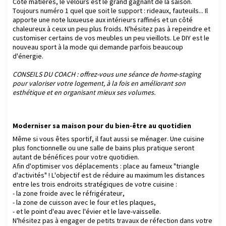
Côté matières, le velours est le grand gagnant de la saison.
Toujours numéro 1 quel que soit le support : rideaux, fauteuils... Il
apporte une note luxueuse aux intérieurs raffinés et un côté
chaleureux à ceux un peu plus froids. N'hésitez pas à repeindre et
customiser certains de vos meubles un peu vieillots. Le DIY est le
nouveau sport à la mode qui demande parfois beaucoup
d'énergie.
CONSEILS DU COACH : offrez-vous une séance de home-staging
pour valoriser votre logement, à la fois en améliorant son
esthétique et en organisant mieux ses volumes.
Moderniser sa maison pour du bien-être au quotidien
Même si vous êtes sportif, il faut aussi se ménager. Une cuisine
plus fonctionnelle ou une salle de bains plus pratique seront
autant de bénéfices pour votre quotidien.
Afin d'optimiser vos déplacements : place au fameux "triangle
d'activités" ! L'objectif est de réduire au maximum les distances
entre les trois endroits stratégiques de votre cuisine :
- la zone froide avec le réfrigérateur,
- la zone de cuisson avec le four et les plaques,
- et le point d'eau avec l'évier et le lave-vaisselle.
N'hésitez pas à engager de petits travaux de réfection dans votre