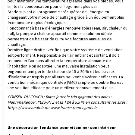
pour maintenir une température agréable dans vos pièces. Vous
limitez la condensation pour un logement plus sain.
Stade suivant du programme : récupérer de l'énergie en
changeant votre mode de chauffage grâce à un équipement plus
économique et plus écologique.
Fonctionnant à base d'énergies renouvelables (eau, air, chaleur du
sol), la pompe à chaleur apparaît comme la solution idéale
permettant de baisser de 60 % vos factures annuelles de
chauffage.
Dernière ligne droite : vérifiez que votre système de ventilation
est performant. Responsable de l'air entrant et sortant, il doit
renouveler l'air sans affecter la température ambiante de
l'habitation. Non adaptée, une mauvaise installation peut
engendrer une perte de chaleur de 15 à 20 % et les travaux
d'isolation entrepris par ailleurs peuvent s'avérer inefficaces. La
ventilation mécanique contrôlée (VMC) simple ou double flux est
une solution efficace pour un meilleur renouvellement d'air.
CONSEIL DU COACH : faites jouer le trio gagnant des aides :
MaprimeRénov', l'Eco-PTZ et la TVA à 5,5 % en consultant les sites :
https://www.anah.fr ou www.france-renov.gouv.fr
Une décoration tendance pour vitaminer son intérieur