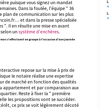
L
umière puisque vous signez un mandat
w
emaines. Dans la foulée, l'équipe " 36
L
e plan de communication sur les plus
w
ncoin.fr… et dans la presse spécialisée
 ". Il en résulte une mise en avant
 selon un
système d'enchères
.
reurs s'effectuent en groupe à l'occasion d'une journée
nteractive repose sur la mise à prix de
isque le notaire réalise une expertise
eur de marché en fonction des qualités
ou appartement et par comparaison aux
quartier. Reste à fixer la " première
uelle les propositions vont se succéder.
érêt, ce prix se voit légèrement décoté