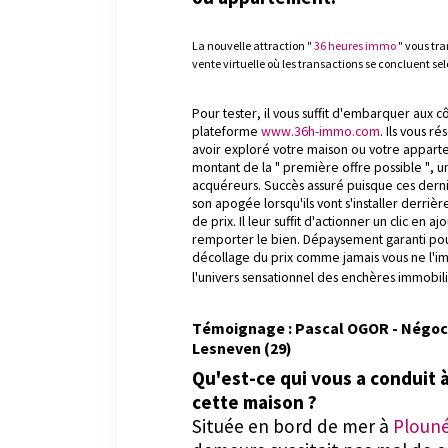
La nouvelle attraction "
36 heures immo
" vous tra
vente virtuelle où les transactions se concluent s
Pour tester, il vous suffit d'embarquer aux c
plateforme
www.36h-immo.com
. Ils vous 
avoir exploré votre maison ou votre apparte
montant de la " première offre possible ", u
acquéreurs. Succès assuré puisque ces dernie
son apogée lorsqu'ils vont s'installer derri
de prix. Il leur suffit d'actionner un clic en
remporter le bien. Dépaysement garanti pour 
décollage du prix comme jamais vous ne l'im
l'univers sensationnel des enchères immobili
Témoignage : Pascal OGOR - Négoc
Lesneven (29)
Qu'est-ce qui vous a conduit 
cette maison ?
Située en bord de mer à
Plouné