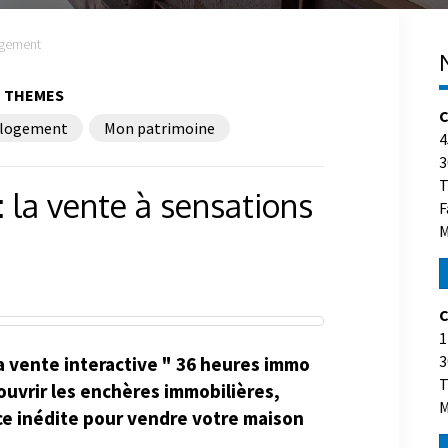
gement
THEMES
C
logement
Mon patrimoine
4
3
T
la vente à sensations
F
M
C
1
3
a vente interactive " 36 heures immo
T
couvrir les enchères immobilières,
M
ce inédite pour vendre votre maison