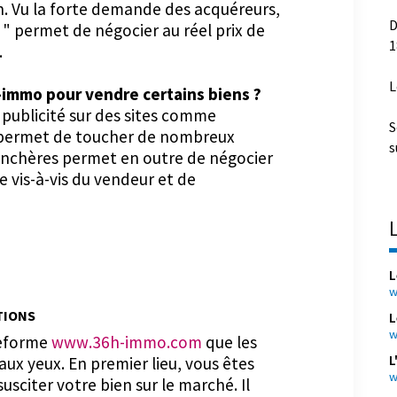
ien. Vu la forte demande des acquéreurs,
D
" permet de négocier au réel prix de
1
.
L
-immo pour vendre certains biens ?
 publicité sur des sites comme
S
ui permet de toucher de nombreux
s
nchères permet en outre de négocier
ée vis-à-vis du vendeur et de
L
w
TIONS
L
w
teforme
www.36h-immo.com
que les
L
ux yeux. En premier lieu, vous êtes
w
susciter votre bien sur le marché. Il