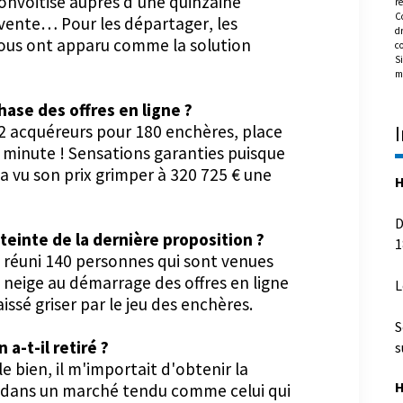
onvoitise auprès d'une quinzaine
re
C
vente… Pour les départager, les
dr
ous ont apparu comme la solution
c
Si
m
ase des offres en ligne ?
32 acquéreurs pour 180 enchères, place
e minute ! Sensations garanties puisque
 a vu son prix grimper à 320 725 € une
H
D
tteinte de la dernière proposition ?
1
 réuni 140 personnes qui sont venues
de neige au démarrage des offres en ligne
L
issé griser par le jeu des enchères.
S
a-t-il retiré ?
s
e bien, il m'importait d'obtenir la
H
ut dans un marché tendu comme celui qui