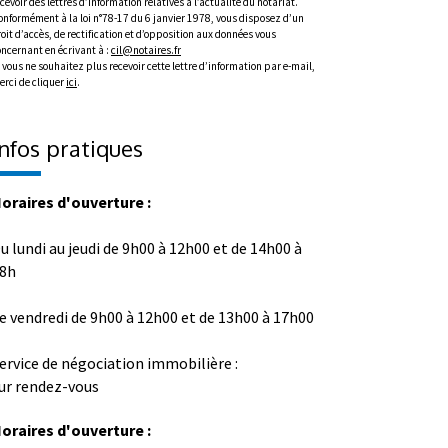
cevoir des lettres d’information relatives à l’actualité du notariat.
onformément à la loi n°78-17 du 6 janvier 1978, vous disposez d’un
oit d’accès, de rectification et d’opposition aux données vous
oncernant en écrivant à :
cil@notaires.fr
 vous ne souhaitez plus recevoir cette lettre d’information par e-mail,
erci de cliquer
ici
.
Infos pratiques
oraires d'ouverture :
u lundi au jeudi de 9h00 à 12h00 et de 14h00 à
8h
e vendredi de 9h00 à 12h00 et de 13h00 à 17h00
ervice de négociation immobilière :
ur rendez-vous
oraires d'ouverture :