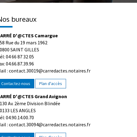
Nos bureaux
ARRÉ D'@CTES Camargue
58 Rue du 19 mars 1962
0800 SAINT GILLES
él: 04 66 87 32 05
ax: 04.66.87.39.96
ail : contact.30019@carredactes.notaires.fr
Contactez-nous
Plan d'accès
ARRÉ D'@CTES Grand Avignon
130 Av. 2ème Division Blindée
0133 LES ANGLES
él: 04.90.14.00.70
ail : contact.30094@carredactes.notaires.fr