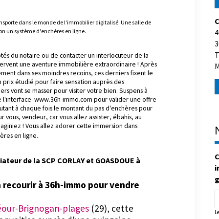
C
nsporte dans le monde de l'immobilier digitalisé. Une salle de
elon un système d'enchères en ligne.
4
3
T
ôtés du notaire ou de contacter un interlocuteur de la
réservent une aventure immobilière extraordinaire ! Après
M
ment dans ses moindres recoins, ces derniers fixent le
n prix étudié pour faire sensation auprès des
rs vont se masser pour visiter votre bien. Suspens à
ère l'interface www.36h-immo.com pour valider une offre
 ajoutant à chaque fois le montant du pas d'enchères pour
vous, vendeur, car vous allez assister, ébahis, au
aginiez ! Vous allez adorer cette immersion dans
ères en ligne.
C
iateur de la SCP CORLAY et GOASDOUE à
i
g
à recourir à 36h-immo pour vendre
our-Brignogan-plages
(29), cette
L