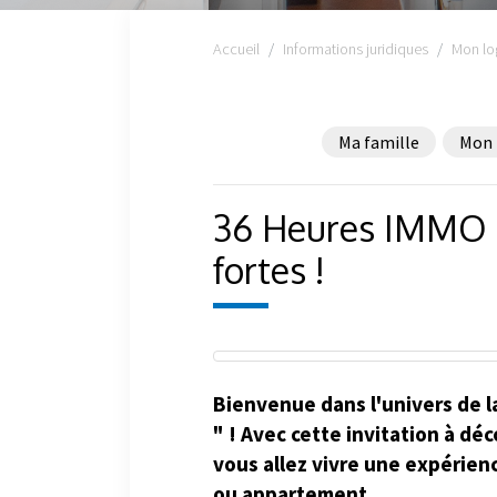
Accueil
Informations juridiques
Mon lo
Ma famille
Mon 
36 Heures IMMO : 
fortes !
Bienvenue dans l'univers de l
" ! Avec cette invitation à dé
vous allez vivre une expérien
ou appartement.