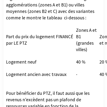
agglomérations (zones A et B1) ou villes
moyennes (zones B2 et C) avec des variantes
comme le montre le tableau ci-dessous :
Zones A et
Part du prix du logement FINANCÉ
B1
Zon
par LE PTZ
(grandes
et r
villes)
Logement neuf
40 %
20 
Logement ancien avec travaux
-
40 
Pour bénéficier du PTZ, il faut aussi que les
revenus n'excèdent pas un plafond de
ressources variable en fonction de la