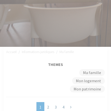
Accueil
Informations juridiques
Ma famille
THEMES
Ma famille
Mon logement
Mon patrimoine
Next
1
2
3
4