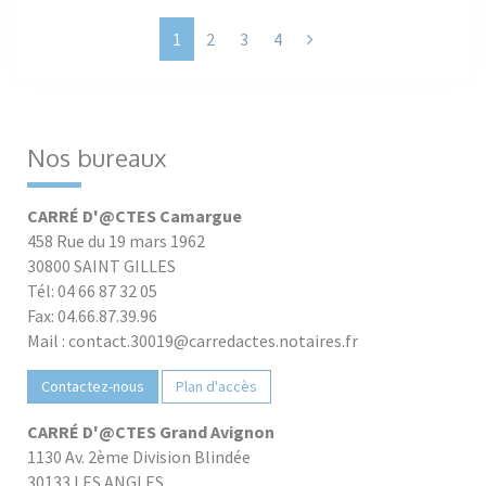
Next
1
2
3
4
Nos bureaux
CARRÉ D'@CTES Camargue
458 Rue du 19 mars 1962
30800 SAINT GILLES
Tél: 04 66 87 32 05
Fax: 04.66.87.39.96
Mail : contact.30019@carredactes.notaires.fr
Contactez-nous
Plan d'accès
CARRÉ D'@CTES Grand Avignon
1130 Av. 2ème Division Blindée
30133 LES ANGLES