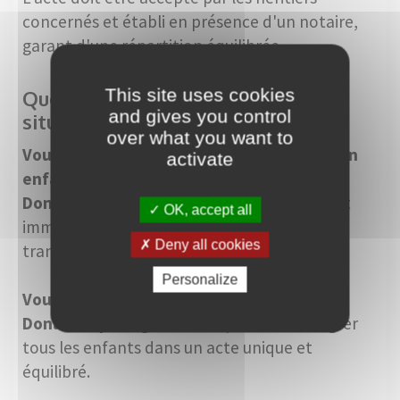
concernés et établi en présence d'un notaire,
garant d'une répartition équilibrée.
This site uses cookies
Quelle option correspond à votre
and gives you control
situation ?
over what you want to
Vous souhaitez soutenir ponctuellement un
activate
enfant
Donation simple
, adaptée à un financement
OK, accept all
immédiat sans volonté d'organiser la
Deny all cookies
transmission globale.
Personalize
Vous avez une famille recomposée
Donation-partage
, car elle permet d'intégrer
tous les enfants dans un acte unique et
équilibré.