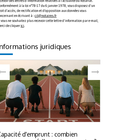
cevoir des lettres d’information relatives à l’actualité du notariat.
onformément à la loi n°78-17 du 6 janvier 1978, vous disposez d’un
oit d’accès, de rectification et d’opposition aux données vous
oncernant en écrivant à :
cil@notaires.fr
 vous ne souhaitez plus recevoir cette lettre d’information par e-mail,
erci de cliquer
ici
.
Informations juridiques
Capacité d'emprunt : combien
Hériter d