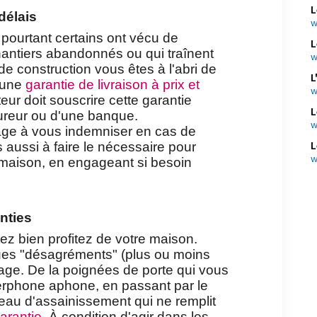
L
délais
w
 pourtant certains ont vécu de
L
antiers abandonnés ou qui traînent
w
e construction vous êtes à l'abri de
L
t une
garantie de livraison à prix et
w
eur doit souscrire cette garantie
L
ureur ou d'une banque.
w
age à vous indemniser en cas de
L
 aussi à faire le nécessaire pour
w
a maison, en engageant si besoin
nties
z bien profitez de votre maison.
ques "désagréments" (plus ou moins
sage. De la poignées de porte qui vous
nterphone aphone, en passant par le
seau d'assainissement qui ne remplit
arantie
. À condition d'agir dans les