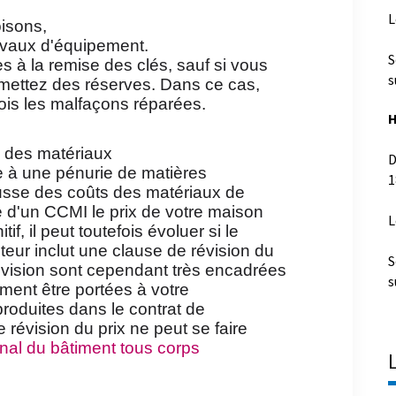
L
oisons,
avaux d'équipement.
S
s à la remise des clés, sauf si vous
s
mettez des réserves. Dans ce cas,
ois les malfaçons réparées.
H
 des matériaux
D
e à une pénurie de matières
1
usse des coûts des matériaux de
e d'un CCMI le prix de votre maison
L
f, il peut toutefois évoluer si le
teur inclut une clause de révision du
S
révision sont cependant très encadrées
s
rement être portées à votre
roduites dans le contrat de
e révision du prix ne peut se faire
onal du bâtiment tous corps