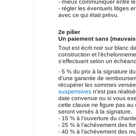
frais en indivision ?
- mieux communiquer entre les
- régler les éventuels litiges 
Hériter d'un bien immobilier est souvent perçu
avec ce qui était prévu.
comme une bonne nouvelle. Mais lorsque
plusieurs héritiers sont concernés et que la
succession n'est pas encore réglée, une questio
2e pilier
essentielle se pose rapidement : qui paie les frai
Un paiement sans (mauvaise
liés au bien ?...
Tout est écrit noir sur blanc da
Lire la suite
construction et l'échelonnem
s'effectuant selon un échéanc
- 5 % du prix à la signature du 
d'une garantie de remboursem
récupérer les sommes versées
suspensives
n'est pas réalisée
date convenue ou si vous exerc
cette clause ne figure pas au 
seront versés à la signature,
- 15 % à l'ouverture du chantie
- 25 % à l'achèvement des fo
- 40 % à l'achèvement des mu