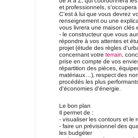
de A à Z, qui coordonnera les 
et professionnels, s'occupera
C'est à lui que vous devrez v
renseignement ou une explicati
vous livrera une maison clés 
- le constructeur que vous au
répondre à vos attentes et ét
projet (étude des règles d'u
concernant votre
terrain
, conc
prise en compte de vos envie
répartition des pièces, équipe
matériaux…), respect des norm
procédés les plus performants 
d'économies d'énergie.
Le bon plan
Il permet de :
- visualiser les contours et le
- faire un prévisionnel des qu
Hériter d'une maison : qui paie les
les budgéter