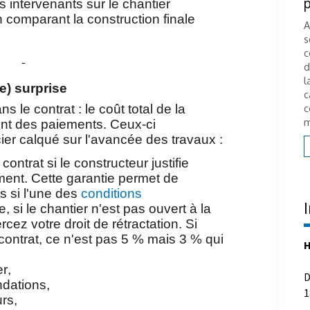
connaître avant d'acheter
 intervenants sur le chantier
en comparant la construction finale
Charges, travaux, décisions collectives… acheter
A
en copropriété ne s'improvise pas. Derrière
s
chaque acquisition se cachent des enjeux
c
n
juridiques et financiers qu'il est essentiel
d
s
d'anticiper. Stéphanie Swiklinski, diplômée
l
) surprise
notaire, répond à trois questions clés pour
c
comprendre les règles du jeu et sécuriser votre
c
ns le contrat : le coût total de la
projet immobilier....
m
ent des paiements. Ceux-ci
ier calqué sur l'avancée des travaux :
Lire la suite
contrat si le constructeur justifie
ent. Cette garantie permet de
 si l'une des
conditions
, si le chantier n'est pas ouvert à la
ez votre droit de rétractation. Si
contrat, ce n'est pas 5 % mais 3 % qui
H
r,
D
ndations,
1
rs,