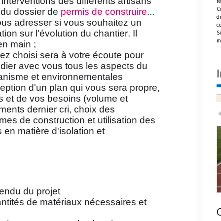
interventions des différents artisans
re
C
 du dossier de
permis de construire
...
dr
ous adresser si vous souhaitez un
c
on sur l'évolution du chantier. Il
Si
m
en main ;
rez choisi sera à votre écoute pour
udier avec vous tous les aspects du
rbanisme et environnementales
eption d'un plan qui vous sera propre,
s et de vos besoins (volume et
ments dernier cri, choix des
es de construction et utilisation des
en matière d'isolation et
 rendu du projet
antités de matériaux nécessaires et
Achat en copropriété : les règles à