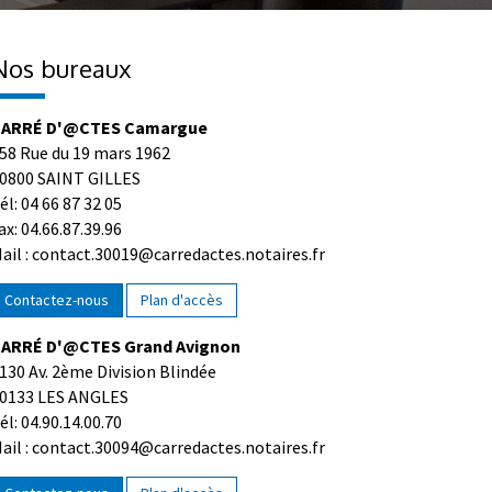
Nos bureaux
ARRÉ D'@CTES Camargue
58 Rue du 19 mars 1962
0800 SAINT GILLES
él: 04 66 87 32 05
ax: 04.66.87.39.96
ail : contact.30019@carredactes.notaires.fr
Contactez-nous
Plan d'accès
ARRÉ D'@CTES Grand Avignon
130 Av. 2ème Division Blindée
0133 LES ANGLES
él: 04.90.14.00.70
ail : contact.30094@carredactes.notaires.fr