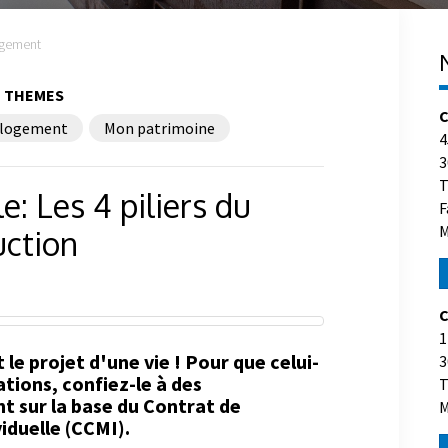
gement
THEMES
C
logement
Mon patrimoine
4
3
T
e: Les 4 piliers du
F
M
uction
C
1
le projet d'une vie ! Pour que celui-
3
ations, confiez-le à des
T
t sur la base du Contrat de
M
iduelle (CCMI).