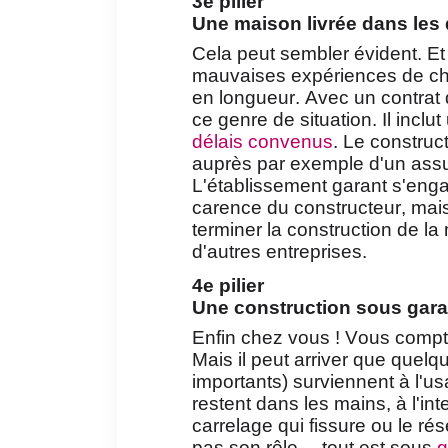
3e pilier
Une maison livrée dans les 
Cela peut sembler évident. Et
mauvaises expériences de ch
en longueur. Avec un contrat d
ce genre de situation. Il inclu
délais convenus
. Le construct
auprès par exemple d'un ass
L'établissement garant s'eng
carence du constructeur, mais
terminer la construction de l
d'autres entreprises.
4e pilier
Une construction sous gara
Enfin chez vous ! Vous compte
Mais il peut arriver que quel
importants) surviennent à l'u
restent dans les mains, à l'i
carrelage qui fissure ou le ré
pas son rôle… tout est sous
g