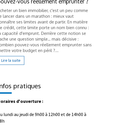
pouvez-vous réellement emprunter ?
frais en 
cheter un bien immobilier, c'est un peu comme
Hériter d'u
e lancer dans un marathon : mieux vaut
comme une 
onnaître ses limites avant de partir. En matière
plusieurs h
e crédit, cette limite porte un nom bien connu :
succession 
a capacité d'emprunt. Derrière cette notion se
essentielle 
ache une question simple… mais décisive :
liés au bien 
ombien pouvez-vous réellement emprunter sans
Lire la suit
ettre votre budget en péril ?...
Lire la suite
Infos pratiques
oraires d'ouverture :
u lundi au jeudi de 9h00 à 12h00 et de 14h00 à
8h