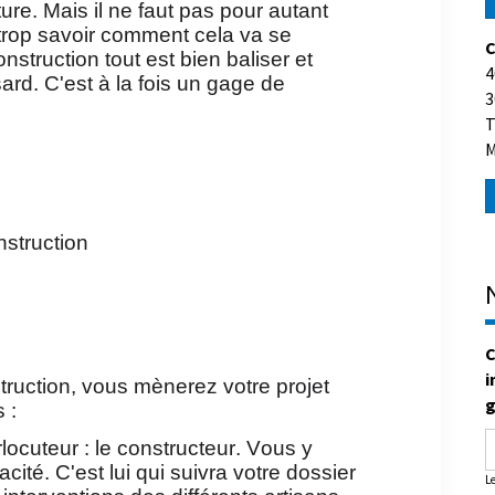
ure. Mais il ne faut pas pour autant
s trop savoir comment cela va se
C
nstruction tout est bien baliser et
4
rd. C'est à la fois un gage de
3
T
M
struction
C
i
truction, vous mènerez votre projet
g
 :
rlocuteur : le constructeur. Vous y
ité. C'est lui qui suivra votre dossier
L