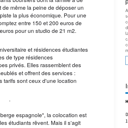
connaître avant d'acheter
iants boursiers dont la famille a de
out de même la peine de déposer un
Charges, travaux, décisions collectives… acheter
A
en copropriété ne s'improvise pas. Derrière
s
 la piste la plus économique. Pour une
chaque acquisition se cachent des enjeux
c
mptez entre 150 et 200 euros de
n
juridiques et financiers qu'il est essentiel
d
 euros pour un studio de 21 m2.
s
d'anticiper. Stéphanie Swiklinski, diplômée
l
notaire, répond à trois questions clés pour
c
comprendre les règles du jeu et sécuriser votre
c
projet immobilier....
m
versitaire et résidences étudiantes
es de type résidences
Lire la suite
es privés. Elles rassemblent des
ublés et offrent des services :
s tarifs sont ceux d'une location
H
D
uberge espagnole", la colocation est
1
les étudiants rêvent. Mais il s'agit