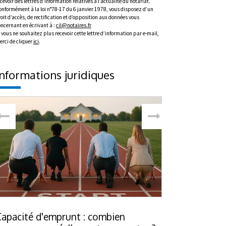
cevoir des lettres d’information relatives à l’actualité du notariat.
onformément à la loi n°78-17 du 6 janvier 1978, vous disposez d’un
oit d’accès, de rectification et d’opposition aux données vous
oncernant en écrivant à :
cil@notaires.fr
 vous ne souhaitez plus recevoir cette lettre d’information par e-mail,
erci de cliquer
ici
.
Informations juridiques
Capacité d'emprunt : combien
Hériter d