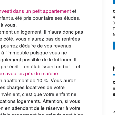
C
nvesti dans un petit appartement
et
4
fant a été pris pour faire ses études.
3
t à vous.
T
tement un logement. Il n'aura donc pas
M
re côté, vous n'aurez pas de rentrées
ne pourrez déduire de vos revenus
es à l'immeuble puisque vous ne
galement possible de le lui louer. Il
par écrit – en établissant un bail – et
ce avec les prix du marché
 un abattement de 10 %. Vous aurez
C
i
 les charges locatives de votre
g
nvénient, c'est que votre enfant ne
cations logements. Attention, si vous
n en attendant de le réserver à votre
L