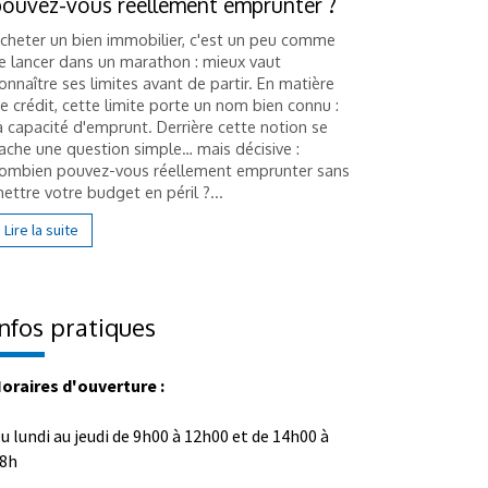
pouvez-vous réellement emprunter ?
frais en 
cheter un bien immobilier, c'est un peu comme
Hériter d'u
e lancer dans un marathon : mieux vaut
comme une 
onnaître ses limites avant de partir. En matière
plusieurs h
e crédit, cette limite porte un nom bien connu :
succession 
a capacité d'emprunt. Derrière cette notion se
essentielle 
ache une question simple… mais décisive :
liés au bien 
ombien pouvez-vous réellement emprunter sans
Lire la suit
ettre votre budget en péril ?...
Lire la suite
Infos pratiques
oraires d'ouverture :
u lundi au jeudi de 9h00 à 12h00 et de 14h00 à
8h