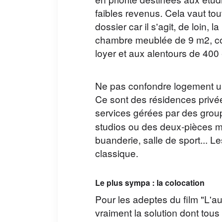
frais en indivision ?
en priorité destinées aux étud
faibles revenus. Cela vaut t
Hériter d'un bien immobilier est souvent perçu
comme une bonne nouvelle. Mais lorsque
dossier car il s'agit, de loin,
plusieurs héritiers sont concernés et que la
chambre meublée de 9 m2, co
succession n'est pas encore réglée, une questio
loyer et aux alentours de 400
essentielle se pose rapidement : qui paie les frai
liés au bien ?...
Lire la suite
Ne pas confondre logement uni
Ce sont des résidences privé
services
gérées par des group
studios ou des deux-pièces me
buanderie, salle de sport... Le
classique.
Le plus sympa : la colocation
Pour les adeptes du film "L'a
vraiment la solution dont tous 