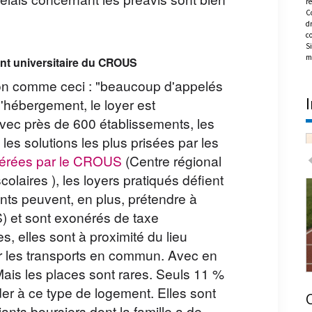
re
élais concernant les préavis sont bien
C
dr
c
Si
m
ment universitaire du CROUS
tion comme ceci : "beaucoup d'appelés
d'hébergement, le loyer est
avec près de 600 établissements, les
 les solutions les plus prisées par les
érées par le CROUS
(Centre régional
olaires ), les loyers pratiqués défient
nts peuvent, en plus, prétendre à
S) et sont exonérés de taxe
s, elles sont à proximité du lieu
ar les transports en commun. Avec en
Mais les places sont rares. Seuls 11 %
er à ce type de logement. Elles sont
Achat en copropriété : les règles à