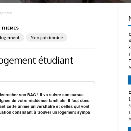
gement
THEMES
C
logement
Mon patrimoine
4
3
T
logement étudiant
F
M
C
décrocher son BAC ! Il va suivre son cursus
1
ignée de votre résidence familiale. Il faut donc
3
ant cette année universitaire et celles qui vont
T
équation consistant à trouver un logement sympa
M