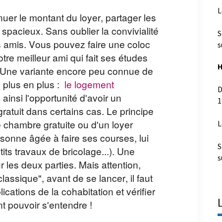
L
inuer le montant du loyer, partager les
S
spacieux. Sans oublier la convivialité
s
des amis. Vous pouvez faire une coloc
re meilleur ami qui fait ses études
H
 Une variante encore peu connue de
 plus en plus :
le logement
D
1
insi l'opportunité d'avoir un
ratuit dans certains cas. Le principe
L
 chambre gratuite ou d'un loyer
rsonne âgée à faire ses courses, lui
S
ts travaux de bricolage...). Une
s
 les deux parties. Mais attention,
assique", avant de se lancer, il faut
cations de la cohabitation et vérifier
nt pouvoir s'entendre !