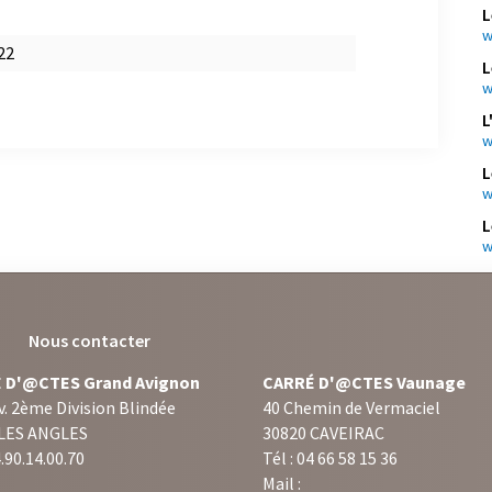
L
w
22
L
w
L
w
L
w
L
w
Nous contacter
 D'@CTES Grand Avignon
CARRÉ D'@CTES Vaunage
v. 2ème Division Blindée
40 Chemin de Vermaciel
 LES ANGLES
30820 CAVEIRAC
4.90.14.00.70
Tél : 04 66 58 15 36
Mail :