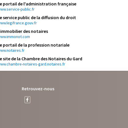
e portail de l'administration française
ww.service-public.fr
e service public de la diffusion du droit
ww.legifrance.gouv.fr
'immobilier des notaires
ww.immonot.com
e portail de la profession notariale
ww.notaires.fr
e site de la Chambre des Notaires du Gard
ww.chambre-notaires-gard.notaires.fr
Retrouvez-nous