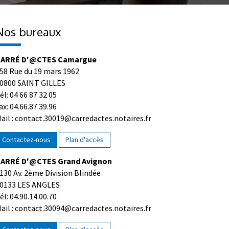
Nos bureaux
ARRÉ D'@CTES Camargue
58 Rue du 19 mars 1962
0800 SAINT GILLES
él: 04 66 87 32 05
ax: 04.66.87.39.96
ail : contact.30019@carredactes.notaires.fr
Contactez-nous
Plan d'accès
ARRÉ D'@CTES Grand Avignon
130 Av. 2ème Division Blindée
0133 LES ANGLES
él: 04.90.14.00.70
ail : contact.30094@carredactes.notaires.fr