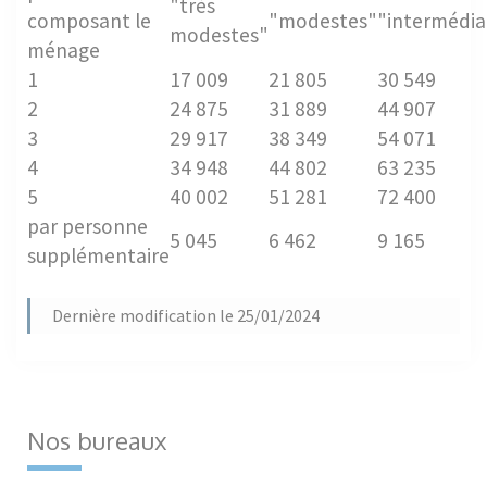
"très
composant le
"modestes"
"intermédia
modestes"
ménage
1
17 009
21 805
30 549
2
24 875
31 889
44 907
3
29 917
38 349
54 071
4
34 948
44 802
63 235
5
40 002
51 281
72 400
par personne
5 045
6 462
9 165
supplémentaire
Dernière modification le 25/01/2024
Nos bureaux