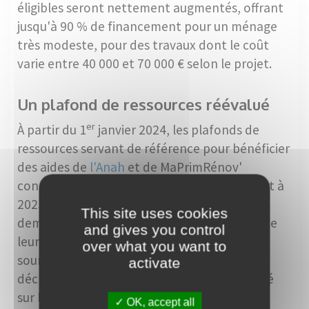
éligibles seront nettement augmentés, offrant
jusqu'à 90 % de financement pour un ménage
très modeste, pour des travaux dont le coût
varie entre 40 000 et 70 000 € selon le projet.
Un plafond de ressources réévalué
er
À partir du 1
janvier 2024, les plafonds de
ressources servant de référence pour bénéficier
des aides de
l'Anah
et de MaPrimRénov'
connaîtront une hausse de 4,8 % par rapport à
2023. Pour justifier de leurs revenus, les
This site uses cookies
demandeurs doivent fournir soit une copie de
and gives you control
leur avis d'impôt 2023, soit, pour ceux non
over what you want to
soumis à l'impôt, un avis de situation
activate
déclarative à l'impôt sur le revenu 2023, basé
sur les revenus de 2022.
OK, accept all