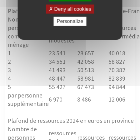
Deny all cookies
Plafond de ressources 2024 en euros en Ile-de-Fra
Nombre de
Personalize
ressources
personnes
ressources
ressources
"très
composant le
"modestes"
"intermédia
modestes"
ménage
1
23 541
28 657
40 018
2
34 551
42 058
58 827
3
41 493
50 513
70 382
4
48 447
58 981
82 839
5
55 427
67 473
94 844
par personne
6 970
8 486
12 006
supplémentaire
Plafond de ressources 2024 en euros en province
Nombre de
ressources
personnes
ressources
ressources