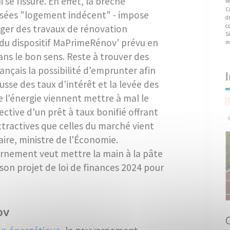
 se fissure. En effet, la brèche
re
C
ssées "logement indécent" - impose
dr
c
gager des travaux de rénovation
Si
du dispositif MaPrimeRénov' prévu en
m
ns le bon sens. Reste à trouver des
nçais la possibilité d'emprunter afin
sse des taux d'intérêt et la levée des
 de l'énergie viennent mettre à mal le
ective d'un prêt à taux bonifié offrant
ttractives que celles du marché vient
ire, ministre de l'Économie.
nement veut mettre la main à la pâte
 son projet de loi de finances 2024 pour
ov
Achat en copropriété : les règles à