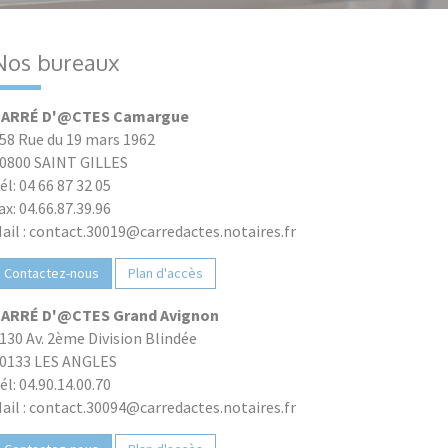
Nos bureaux
ARRÉ D'@CTES Camargue
58 Rue du 19 mars 1962
0800 SAINT GILLES
él: 04 66 87 32 05
ax: 04.66.87.39.96
ail : contact.30019@carredactes.notaires.fr
Contactez-nous
Plan d'accès
ARRÉ D'@CTES Grand Avignon
130 Av. 2ème Division Blindée
0133 LES ANGLES
él: 04.90.14.00.70
ail : contact.30094@carredactes.notaires.fr