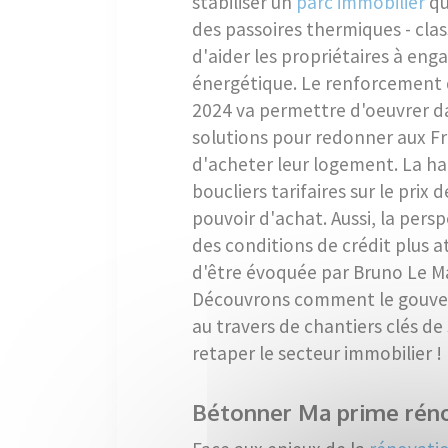
stabiliser un
parc immobilier
qui
des passoires thermiques - cla
d'aider les propriétaires à en
énergétique. Le renforcement 
2024 va permettre d'oeuvrer da
solutions pour redonner aux Fra
d'acheter leur logement. La hau
boucliers tarifaires sur le prix
pouvoir d'achat. Aussi, la persp
des conditions de crédit plus a
d'être évoquée par Bruno Le Ma
Découvrons comment le gouver
au travers de chantiers clés de
retaper le secteur immobilier !
Bétonner Ma prime rén
Hériter d'une maison : qui paie les