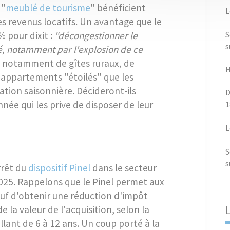
 "
meublé de tourisme
" bénéficient
L
s revenus locatifs. Un avantage que le
S
 pour dixit :
"décongestionner le
s
é, notamment par l'explosion de ce
it notamment de gîtes ruraux, de
H
appartements "étoilés" que les
cation saisonnière. Décideront-ils
D
nnée qui les prive de disposer de leur
1
L
S
s
rrêt du
dispositif Pinel
dans le secteur
025. Rappelons que le Pinel permet aux
uf d'obtenir une réduction d'impôt
 la valeur de l'acquisition, selon la
lant de 6 à 12 ans. Un coup porté à la