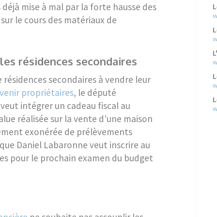
déjà mise à mal par la forte hausse des
L
w
n sur le cours des matériaux de
L
w
L
 les résidences secondaires
w
L
de résidences secondaires à vendre leur
w
venir propriétaires
, le député
L
eut intégrer un cadeau fiscal au
w
value réalisée sur la vente d'une maison
lement exonérée de prélèvements
 que Daniel Labaronne veut inscrire au
es pour le prochain examen du budget