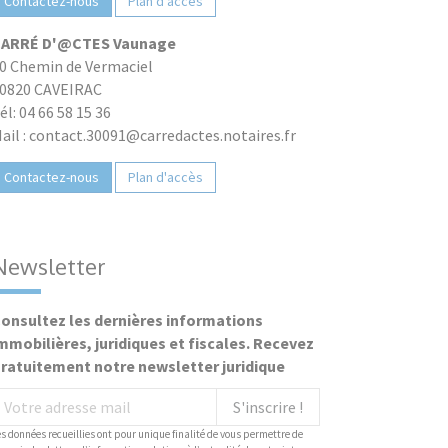
Contactez-nous
Plan d'accès
ARRÉ D'@CTES Vaunage
0 Chemin de Vermaciel
0820 CAVEIRAC
él: 04 66 58 15 36
ail : contact.30091@carredactes.notaires.fr
Contactez-nous
Plan d'accès
Newsletter
onsultez les dernières informations
mmobilières, juridiques et fiscales. Recevez
ratuitement notre newsletter juridique
S'inscrire !
es données recueillies ont pour unique finalité de vous permettre de