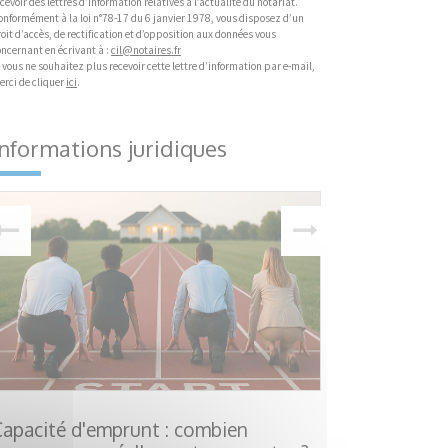
cevoir des lettres d’information relatives à l’actualité du notariat.
onformément à la loi n°78-17 du 6 janvier 1978, vous disposez d’un
oit d’accès, de rectification et d’opposition aux données vous
oncernant en écrivant à :
cil@notaires.fr
 vous ne souhaitez plus recevoir cette lettre d’information par e-mail,
erci de cliquer
ici
.
Informations juridiques
Capacité d'emprunt : combien
Hériter d