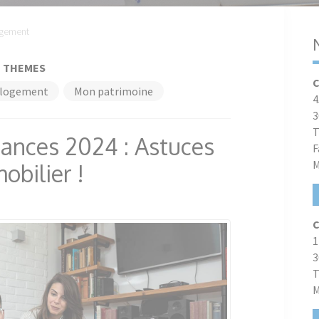
gement
THEMES
C
logement
Mon patrimoine
4
3
T
inances 2024 : Astuces
F
M
obilier !
C
1
3
T
M