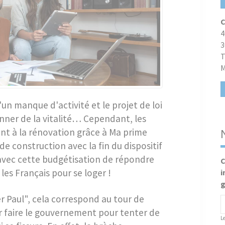
C
4
3
T
M
'un manque d'activité et le projet de loi
onner de la vitalité… Cependant, les
nt à la rénovation grâce à Ma prime
 de construction avec la fin du dispositif
avec cette budgétisation de répondre
C
les Français pour se loger !
i
g
er Paul", cela correspond au tour de
r faire le gouvernement pour tenter de
L