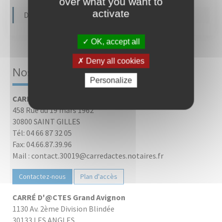
over what you want to
activate
Dernière modification le 30/08/2023
OK, accept all
Deny all cookies
Nos bureaux
Personalize
CARRÉ D'@CTES Camargue
458 Rue du 19 mars 1962
30800 SAINT GILLES
Tél: 04 66 87 32 05
Fax: 04.66.87.39.96
Mail : contact.30019@carredactes.notaires.fr
Contactez-nous
Plan d'accès
CARRÉ D'@CTES Grand Avignon
1130 Av. 2ème Division Blindée
30133 LES ANGLES