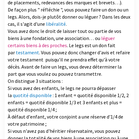
de placements, redevances des marques et brevets…).
De façon plus " réfléchie ", vous pouvez faire un don ou un
legs. Alors, dois-je plutôt donner ou léguer ? Dans les deux
cas, il s'agit d'une
libéralité
.
Vous avez donc le droit de laisser tout ou partie de vos
biens à une fondation, une association… ou
léguer
certains biens à des proches
. Le legs est un don fait
par
testament
. Vous pouvez donc changer d'avis et refaire
votre testament puisqu'il ne prendra effet qu'à votre
décès. Avant de faire un legs, vous devez déterminer la
part que vous voulez ou pouvez transmettre.
On distingue 3 situations :
Si vous avez des enfants, le legs ne pourra dépasser
la
quotité disponible
: 1 enfant = quotité disponible 1/2, 2
enfants = quotité disponible 1/3 et 3 enfants et plus =
quotité disponible 1/4 ;
À défaut d'enfant, votre conjoint a une réserve d'1/4 de
votre patrimoine ;
Si vous n'avez pas d'héritier réservataire, vous pouvez
donner la totalité de vos biens à une association ou à une