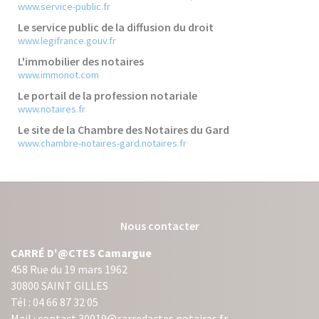
www.service-public.fr
Le service public de la diffusion du droit
www.legifrance.gouv.fr
L'immobilier des notaires
www.immonot.com
Le portail de la profession notariale
www.notaires.fr
Le site de la Chambre des Notaires du Gard
www.chambre-notaires-gard.notaires.fr
Nous contacter
CARRÉ D'@CTES Camargue
458 Rue du 19 mars 1962
30800 SAINT GILLES
Tél : 04 66 87 32 05
Mail : contact.30019@carredactes.notaires.fr