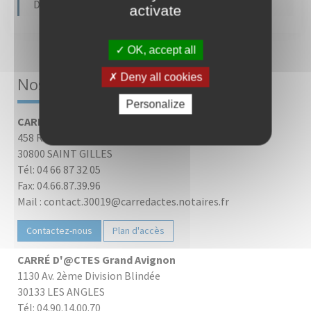
Dernière modification le 12/06/2024
activate
OK, accept all
Deny all cookies
Nos bureaux
Personalize
CARRÉ D'@CTES Camargue
458 Rue du 19 mars 1962
30800 SAINT GILLES
Tél: 04 66 87 32 05
Fax: 04.66.87.39.96
Mail : contact.30019@carredactes.notaires.fr
Contactez-nous
Plan d'accès
CARRÉ D'@CTES Grand Avignon
1130 Av. 2ème Division Blindée
30133 LES ANGLES
Tél: 04.90.14.00.70