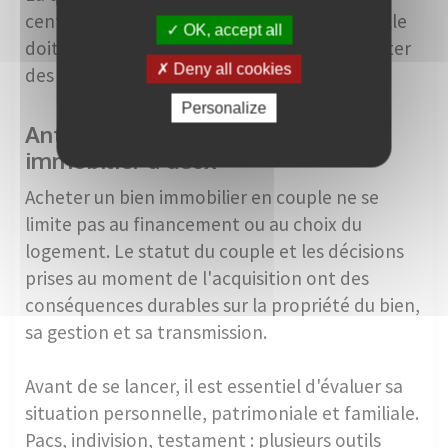
centrale dans un projet immobilier à deux. Elle
OK, accept all
doit être anticipée dès l'acquisition pour éviter
Deny all cookies
des situations délicates.
Personalize
Anticiper pour sécuriser son achat
immobilier à deux
Acheter un bien immobilier en couple ne se
limite pas au financement ou au choix du
logement. Le statut du couple et les décisions
prises au moment de l'acquisition ont des
conséquences durables sur la propriété du bien,
sa gestion et sa transmission.
Avant de se lancer, il est essentiel d'évaluer sa
situation personnelle, patrimoniale et familiale.
Pacs, indivision, testament : plusieurs outils