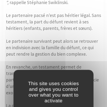
",
rappelle Stéphanie Swiklinski.
Le partenaire pacsé n'est pas héritier légal. Sans
testament, la part du défunt revient à ses
héritiers (enfants, parents, frères et sœurs).
Le partenaire survivant peut alors se retrouver
en indivision avec la famille du défunt, ce qui
peut rendre la gestion du bien complexe.
En revanche, un testament permet de
transmettre tout ou partie du bien au
partenaire pacsé. Dans ce cas, celui-ci bénéficie
This site uses cookies
d'un avantage fiscal important : une
and gives you control
exonération totale de
droits de succession
.
over what you want to
activate
La question de la transmission est donc