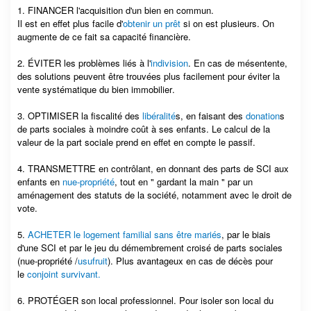
1. FINANCER l'acquisition d'un bien en commun.
Il est en effet plus facile d'
obtenir un prêt
si on est plusieurs. On
augmente de ce fait sa capacité financière.
2. ÉVITER les problèmes liés à l'
indivision
. En cas de mésentente,
des solutions peuvent être trouvées plus facilement pour éviter la
vente systématique du bien immobilier.
3. OPTIMISER la fiscalité des
libéralité
s, en faisant des
donation
s
de parts sociales à moindre coût à ses enfants. Le calcul de la
valeur de la part sociale prend en effet en compte le passif.
4. TRANSMETTRE en contrôlant, en donnant des parts de SCI aux
enfants en
nue-propriété
, tout en " gardant la main " par un
aménagement des statuts de la société, notamment avec le droit de
vote.
5.
ACHETER le logement familial sans être mariés
, par le biais
d'une SCI et par le jeu du démembrement croisé de parts sociales
(nue-propriété /
usufruit
). Plus avantageux en cas de décès pour
le
conjoint survivant.
6. PROTÉGER son local professionnel. Pour isoler son local du