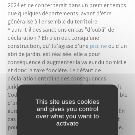
2024 et ne concernerait dans un premier temps
que quelques départements, avant d'être
généralisé à l'ensemble du territoire.
Y aura-t-il des sanctions en cas "d'oubli" de
déclaration ? Eh bien oui. Lorsqu'une
construction, qu'il s'agisse d'une
piscine
ou d'un
abri de jardin, est réalisée, elle a pour
conséquence d'augmenter la valeur du domicile
et donc la taxe foncière. Le défaut de
déclaration entraîne des conséquences
juridiques. Conformément à l'article L480-4 du
Code de l'urbanisme, le propriétaire est passible
This site uses cookies
d'une amende variant de 1 200 euros à 6 000
and gives you control
euros par mètre carré de surface construite. En
over what you want to
cas de récidive, une peine d'emprisonnement
activate
pouvant aller jusqu'à 6 mois peut être ajoutée.