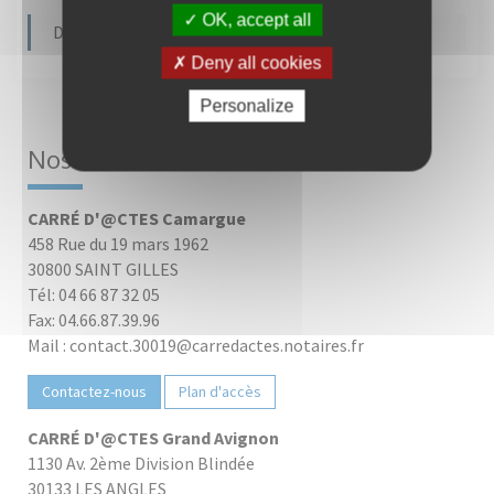
OK, accept all
Dernière modification le 30/08/2023
Deny all cookies
Personalize
Nos bureaux
CARRÉ D'@CTES Camargue
458 Rue du 19 mars 1962
30800 SAINT GILLES
Tél: 04 66 87 32 05
Fax: 04.66.87.39.96
Mail : contact.30019@carredactes.notaires.fr
Contactez-nous
Plan d'accès
CARRÉ D'@CTES Grand Avignon
1130 Av. 2ème Division Blindée
30133 LES ANGLES