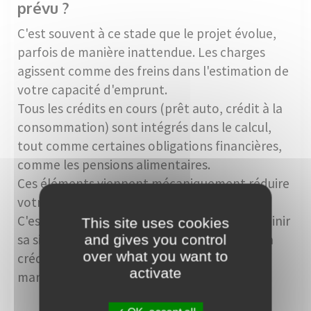
prévu ?
C'est souvent à ce stade que le projet évolue,
parfois de manière inattendue. Les charges
agissent comme des freins dans l'estimation de
votre capacité d'emprunt.
Tous les crédits en cours (prêt auto, crédit à la
consommation) sont intégrés dans le calcul,
tout comme certaines obligations financières,
comme les pensions alimentaires.
Ces éléments viennent mécaniquement réduire
votre capacité d'emprunt.
C'est pourquoi il est souvent conseillé d'assainir
This site uses cookies
sa situation financière avant de se lancer. Un
and gives you control
over what you want to
crédit soldé peut, à lui seul, redonner de la
activate
marge… et ouvrir de nouvelles perspectives.