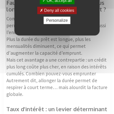
OK, accept all
Faut-il emprunter sur une durée plus
longue pour augmenter son budget ?
Deny all cookies
Comme dans une course, ajuster la distance
Personalize
permet de moduler l'effort… mais change aussi
l'endurance nécessaire.
Plus la durée du prêt est longue, plus les
mensualités diminuent, ce qui permet
d'augmenter la capacité d'emprunt.
Mais cet avantage a une contrepartie : un crédit
plus long coûte plus cher, en raison des intérêts
cumulés. Combien pouvez-vous emprunter
Autrement dit, allonger la durée permet de
respirer à court terme… mais alourdit la facture
globale.
Taux d'intérêt : un levier déterminant