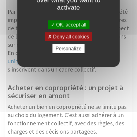
over what you want to
activate
Par ailleurs, certains règlements de copropriété
imposent des contraintes spécifiques : horaires
OK, accept all
de travaux, choix des matériaux visibles, respect
de l'harmonie de façade ou encore restrictions
Deny all cookies
sur certaines activités.
Personalize
En copropriété,
les travaux ne relèvent pas
uniquement d'un choix individuel
: ils
s'inscrivent dans un cadre collectif.
Acheter en copropriété : un projet à
sécuriser en amont
Acheter un bien en copropriété ne se limite pas
au choix du logement. C'est aussi adhérer à un
fonctionnement collectif, avec des règles, des
charges et des décisions partagées.