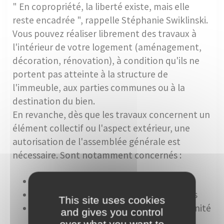
" En copropriété, la liberté existe, mais elle
reste encadrée ", rappelle Stéphanie Swiklinski.
Vous pouvez réaliser librement des travaux à
l'intérieur de votre logement (aménagement,
décoration, rénovation), à condition qu'ils ne
portent pas atteinte à la structure de
l'immeuble, aux parties communes ou à la
destination du bien.
En revanche, dès que les travaux concernent un
élément collectif ou l'aspect extérieur, une
autorisation de l'assemblée générale est
nécessaire. Sont notamment concernés :
la modification d'un mur porteur
le changement de fenêtres ou de volets
This site uses cookies
l'installation d'une climatisation avec unité
and gives you control
extérieure