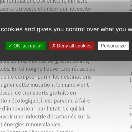
qui remplacent Olivier Klein, ministre
re
C
ssiers. Un vaste chantier qui nécessite
dr
c
hevronnés pour accompagner la
Si
r une nouvelle action politique, adapter
m
 cookies and gives you control over what you w
istique…
OK, accept all
Deny all cookies
Personalize
naissance dunkerquoise
H
de 10 ans, Patrice Vergriete, 55 ans,
uccès. En témoigne l'ouverture réussie au
D
ue de compter parmi les destinations
1
agner cette mutation, le maire vient
 réseau de transports gratuits en
L
tion écologique, il est parvenu à faire
S
 d'innovation" par l'État. Ce qui lui
s
uvoir une industrie décarbonée sur la
et énergies renouvelables.
H