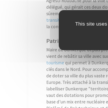
Agresti-Roubache pour la ville 
délégué, qui gérait ces deux do
sûrement deux conducteurs c
transition écologique
, impulse
This site uses
la construction au plan urban
Patrice Vergriete La re
Maire de Dunkerque depuis près 
vient de rebâtir sa ville avec s
tourisme
qui permet à Dunkerq
clés dans le Nord. Pour accomp
de doter sa ville du plus vaste
Europe. Très attaché à la transi
labelliser Dunkerque "territoire
vaut des dotations pour promo
base d'un mix entre nucléaire 