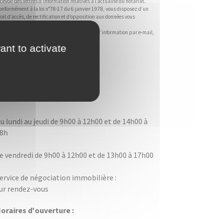
cevoir des lettres d’information relatives à l’actualité du notariat.
onformément à la loi n°78-17 du 6 janvier 1978, vous disposez d’un
oit d’accès, de rectification et d’opposition aux données vous
oncernant en écrivant à :
cil@notaires.fr
 vous ne souhaitez plus recevoir cette lettre d’information par e-mail,
erci de cliquer
ici
.
ant to activate
Infos pratiques
oraires d'ouverture :
u lundi au jeudi de 9h00 à 12h00 et de 14h00 à
8h
e vendredi de 9h00 à 12h00 et de 13h00 à 17h00
ervice de négociation immobilière :
ur rendez-vous
oraires d'ouverture :