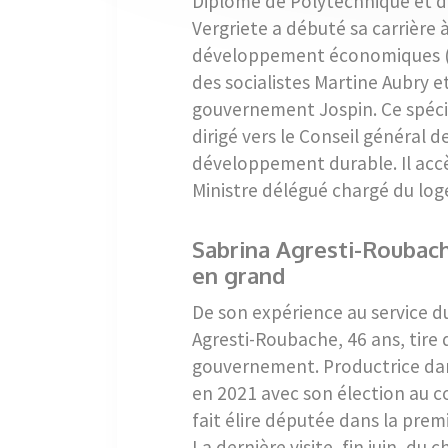
Diplômé de Polytechnique et d
Vergriete a débuté sa carrière 
développement économiques (O
des socialistes Martine Aubry e
gouvernement Jospin. Ce spécia
dirigé vers le Conseil général 
développement durable. Il accè
Ministre délégué chargé du lo
Sabrina Agresti-Roubach
en grand
De son expérience au service d
Agresti-Roubache, 46 ans, tire
gouvernement. Productrice dans 
en 2021 avec son élection au c
fait élire députée dans la premi
La dernière visite, fin juin, du 