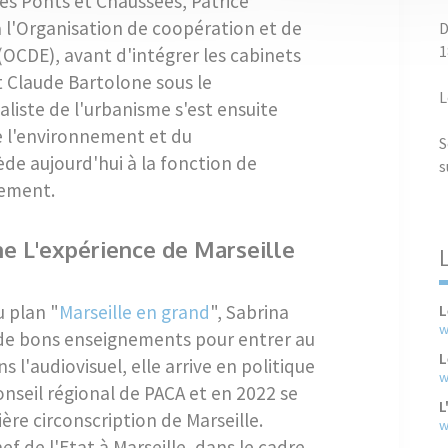
es Ponts et Chaussées, Patrice
à l'Organisation de coopération et de
D
1
CDE), avant d'intégrer les cabinets
t Claude Bartolone sous le
L
liste de l'urbanisme s'est ensuite
de l'environnement et du
S
de aujourd'hui à la fonction de
s
gement.
e L'expérience de Marseille
L
u plan "
Marseille en grand
", Sabrina
w
 de bons enseignements pour entrer au
L
l'audiovisuel, elle arrive en politique
w
onseil régional de PACA et en 2022 se
L
ère circonscription de Marseille.
w
chef de l'Etat à Marseille, dans le cadre