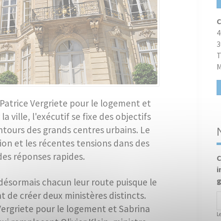
C
4
3
T
M
Patrice Vergriete pour le logement et
 ville, l'exécutif se fixe des objectifs
ntours des grands centres urbains. Le
ion et les récentes tensions dans des
es réponses rapides.
C
i
g
désormais chacun leur route puisque le
t de créer deux ministères distincts.
Vergriete pour le logement et Sabrina
L