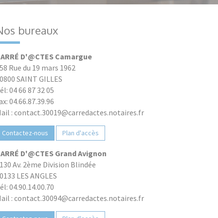
Nos bureaux
ARRÉ D'@CTES Camargue
58 Rue du 19 mars 1962
0800 SAINT GILLES
él: 04 66 87 32 05
ax: 04.66.87.39.96
ail : contact.30019@carredactes.notaires.fr
Contactez-nous
Plan d'accès
ARRÉ D'@CTES Grand Avignon
130 Av. 2ème Division Blindée
0133 LES ANGLES
él: 04.90.14.00.70
ail : contact.30094@carredactes.notaires.fr