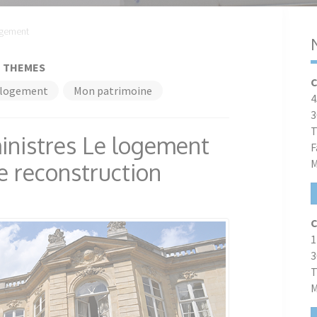
gement
THEMES
C
logement
Mon patrimoine
4
3
T
nistres Le logement
F
M
ne reconstruction
C
1
3
T
M