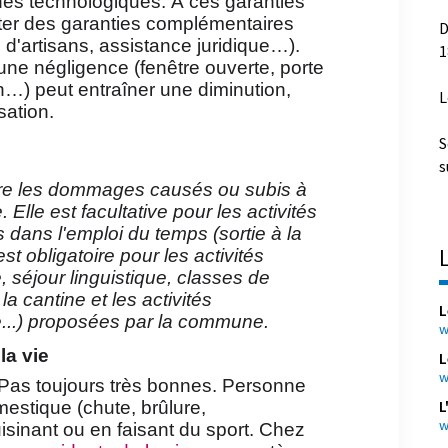
s technologiques. À ces garanties
outer des garanties complémentaires
D
 d'artisans, assistance juridique…).
1
 une négligence (fenêtre ouverte, porte
…) peut entraîner une diminution,
L
sation.
S
s
ntre les dommages causés ou subis à
 Elle est facultative pour les activités
s dans l'emploi du temps (sortie à la
t obligatoire pour les activités
, séjour linguistique, classes de
a cantine et les activités
L
e...) proposées par la commune.
w
la vie
L
w
 Pas toujours très bonnes. Personne
L
mestique (chute, brûlure,
w
uisinant ou en faisant du sport. Chez