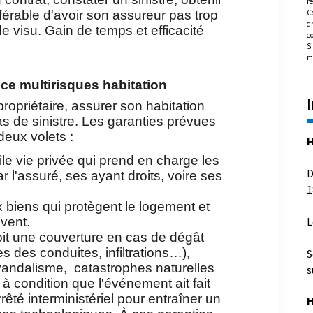
re
férable d'avoir son assureur pas trop
C
dr
 de visu. Gain de temps et efficacité
c
Si
m
ce multirisques habitation
ropriétaire, assurer son habitation
s de sinistre. Les garanties prévues
deux volets :
H
vile vie privée qui prend en charge les
D
r l'assuré, ses ayant droits, voire ses
1
biens qui protègent le logement et
uvent.
L
oit une couverture en cas de dégât
es des conduites, infiltrations…),
S
 vandalisme, catastrophes naturelles
s
à condition que l'événement ait fait
rrêté interministériel pour entraîner un
H