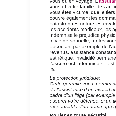
vous ou en voyage. L'
assuran
vous et votre famille, des ac
vous êtes victime, que le tiers
couvre également les dommag
catastrophes naturelles (ava
les accidents médicaux, les a
indemnise le préjudice physi
la vie personnelle, professionnel
découlant par exemple de l'a
revenus, assistance constante
esthétique, invalidité perman
l'assuré est indemnisé s'il es
%.
La protection juridique:
Cette garantie vous permet de
de l'assistance d'un avocat e
cadre d'un litige (par exemple
assurer votre défense, si un t
responsable d'un dommage qu'
Rouler en toute sécurité