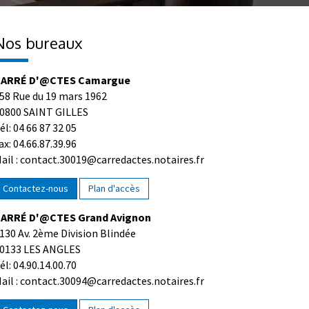
Nos bureaux
ARRÉ D'@CTES Camargue
58 Rue du 19 mars 1962
0800 SAINT GILLES
él: 04 66 87 32 05
ax: 04.66.87.39.96
ail : contact.30019@carredactes.notaires.fr
Contactez-nous
Plan d'accès
ARRÉ D'@CTES Grand Avignon
130 Av. 2ème Division Blindée
0133 LES ANGLES
él: 04.90.14.00.70
ail : contact.30094@carredactes.notaires.fr