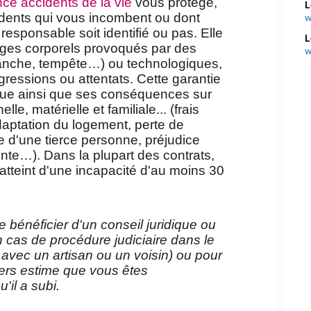
ce accidents de la vie
vous protège,
L
cidents qui vous incombent ou dont
w
 responsable soit identifié ou pas. Elle
L
es corporels provoqués par des
w
lanche, tempête…) ou technologiques,
gressions ou attentats. Cette garantie
que ainsi que ses conséquences sur
le, matérielle et familiale... (frais
daptation du logement, perte de
 d'une tierce personne, préjudice
ente…). Dans la plupart des contrats,
t atteint d'une incapacité d'au moins 30
 bénéficier d'un conseil juridique ou
n cas de procédure judiciaire dans le
 avec un artisan ou un voisin) ou pour
iers estime que vous êtes
il a subi.