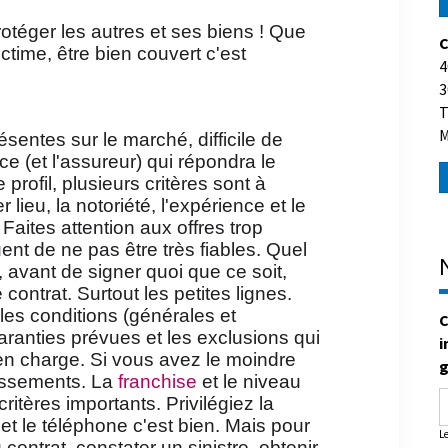
rotéger les autres et ses biens ! Que
C
time, être bien couvert c'est
4
3
T
M
ésentes sur le marché, difficile de
ce (et l'assureur) qui répondra le
profil, plusieurs critères sont à
lieu, la notoriété, l'expérience et le
 Faites attention aux offres trop
uent de ne pas être très fiables. Quel
, avant de signer quoi que ce soit,
 contrat. Surtout les petites lignes.
les conditions (générales et
C
garanties prévues et les exclusions qui
i
en charge. Si vous avez le moindre
g
issements. La
franchise
et le niveau
ritères importants. Privilégiez la
et le téléphone c'est bien. Mais pour
L
contrat, constater un sinistre, obtenir