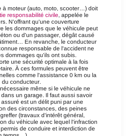
e à moteur (auto, moto, scooter…) doit
ie responsabilité civile
, appelée le
rs. N'offrant qu'une couverture
vre les dommages que le véhicule peut
piéton ou d'un passager, dégât causé
bâtiment… En revanche, le conducteur
econnue responsable de l'accident ne
es dommages qu'ils ont subis.
rte une sécurité optimale à la fois
étaire. À ces formules peuvent être
nnelles comme l'assistance 0 km ou la
 du conducteur.
nécessaire même si le véhicule ne
é dans un garage. Il faut aussi savoir
assuré est un délit puni par une
on des circonstances, des peines
effer (travaux d'intérêt général,
on du véhicule avec lequel l'infraction
permis de conduire et interdiction de
in temps…).