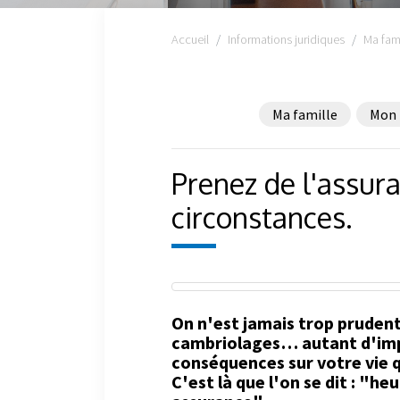
Accueil
Informations juridiques
Ma fami
Ma famille
Mon 
Prenez de l'assur
circonstances.
On n'est jamais trop prudent
cambriolages… autant d'imp
conséquences sur votre vie q
C'est là que l'on se dit : "h