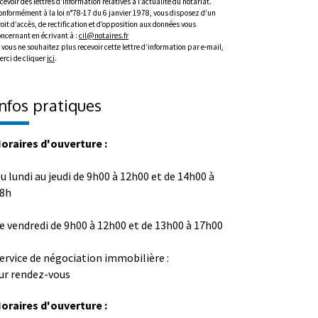
cevoir des lettres d’information relatives à l’actualité du notariat.
onformément à la loi n°78-17 du 6 janvier 1978, vous disposez d’un
oit d’accès, de rectification et d’opposition aux données vous
oncernant en écrivant à :
cil@notaires.fr
 vous ne souhaitez plus recevoir cette lettre d’information par e-mail,
erci de cliquer
ici
.
Infos pratiques
oraires d'ouverture :
u lundi au jeudi de 9h00 à 12h00 et de 14h00 à
8h
e vendredi de 9h00 à 12h00 et de 13h00 à 17h00
ervice de négociation immobilière :
ur rendez-vous
oraires d'ouverture :