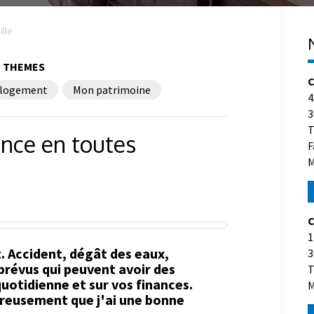
lle
THEMES
C
logement
Mon patrimoine
4
3
T
ance en toutes
F
M
C
1
. Accident, dégât des eaux,
3
révus qui peuvent avoir des
T
uotidienne et sur vos finances.
M
eureusement que j'ai une bonne