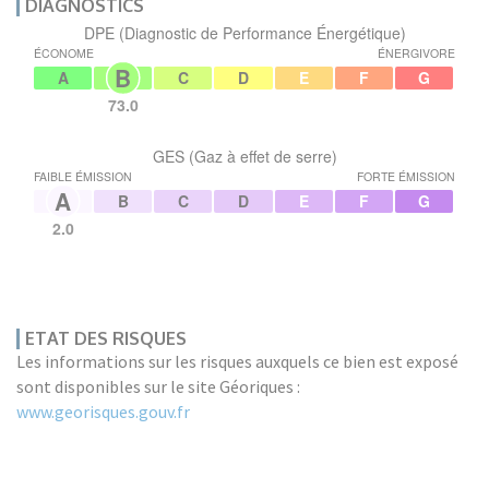
DIAGNOSTICS
DPE (Diagnostic de Performance Énergétique)
ÉCONOME
ÉNERGIVORE
B
A
C
D
E
F
G
73.0
GES (Gaz à effet de serre)
FAIBLE ÉMISSION
FORTE ÉMISSION
A
B
C
D
E
F
G
2.0
ETAT DES RISQUES
Les informations sur les risques auxquels ce bien est exposé
sont disponibles sur le site Géoriques :
www.georisques.gouv.fr