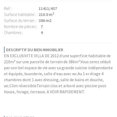
Ref. :
11411/437
2
Surface habitable :
210.0 m
Surface du terrain :
386 m2
Nombre de pièces :
7
Chambres :
4
DESCRIPTIF DU BIEN IMMOBILIER
EN EXCLUSIVITE VILLA DE 2012 d'une superficie habitable de
210m² sur une parcelle de terrain de 386m².Vous serez séduit
par son bel espace de vie avec sa grande cuisine indépendante
et équipée, buanderie, salle d'eau avec wc.Au 1 er étage 4
chambres dont 1 avec dressing, salle de bains et douche,
wc.Clim réversible.Terrain clos et arboré avec piscine pool
house, forage, terrasse. A VOIR RAPIDEMENT.