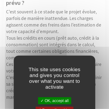
prévu ?
C'est souvent à ce stade que le projet évolue,
parfois de manière inattendue. Les charges
agissent comme des freins dans l'estimation de
votre capacité d'emprunt.
Tous les crédits en cours (prêt auto, crédit à la
consommation) sont intégrés dans le calcul,
tout comme certaines obligations financières,
comme les pensions alimentaires.
Ces éléments viennent mécaniquement réduire
This site uses cookies
votre capacité d'emprunt.
and gives you control
C'est pourquoi il est souvent conseillé d'assainir
over what you want to
sa situation financière avant de se lancer. Un
activate
crédit soldé peut, à lui seul, redonner de la
marge… et ouvrir de nouvelles perspectives.
OK, accept all