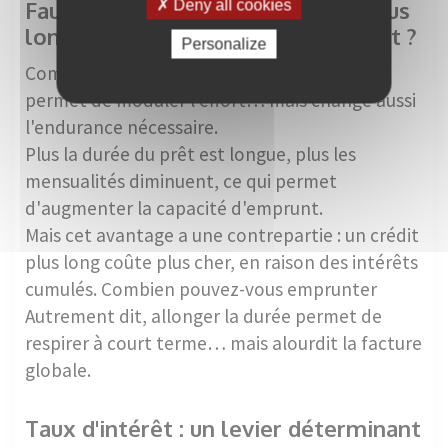
Faut-il emprunter sur une durée plus
Deny all cookies
longue pour augmenter son budget ?
Personalize
Comme dans une course, ajuster la distance
permet de moduler l'effort… mais change aussi
l'endurance nécessaire.
Plus la durée du prêt est longue, plus les
mensualités diminuent, ce qui permet
d'augmenter la capacité d'emprunt.
Mais cet avantage a une contrepartie : un crédit
plus long coûte plus cher, en raison des intérêts
cumulés. Combien pouvez-vous emprunter
Autrement dit, allonger la durée permet de
respirer à court terme… mais alourdit la facture
globale.
Taux d'intérêt : un levier déterminant