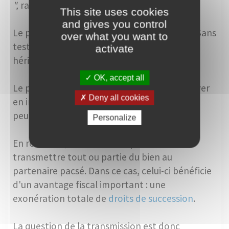
",
rappelle Stéphanie Swiklinski.
This site uses cookies
and gives you control
Le partenaire pacsé n'est pas héritier légal. Sans
over what you want to
testament, la part du défunt revient à ses
activate
héritiers (enfants, parents, frères et sœurs).
OK, accept all
Le partenaire survivant peut alors se retrouver
Deny all cookies
en indivision avec la famille du défunt, ce qui
peut rendre la gestion du bien complexe.
Personalize
En revanche, un testament permet de
transmettre tout ou partie du bien au
partenaire pacsé. Dans ce cas, celui-ci bénéficie
d'un avantage fiscal important : une
exonération totale de
droits de succession
.
La question de la transmission est donc