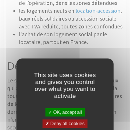
de l'opération, dans les zones détendues
les logements neufs en
location-accession
,
baux réels solidaires ou accession sociale
avec TVA réduite, toutes zones confondues
l'achat de son logement social par le
locataire, partout en France.
Définition
This site uses cookies
Le statut de primo-accédant s'applique à ceux
and gives you control
qui achètent un bien - neuf ou ancien - pour la
over what you want to
activate
toute première fois, sans avoir été propriétaires
de leur résidence principale durant les deux
dernières années. Néanmoins, cette situation
OK, accept all
n'empêche pas de détenir une résidence
Deny all cookies
secondaire.