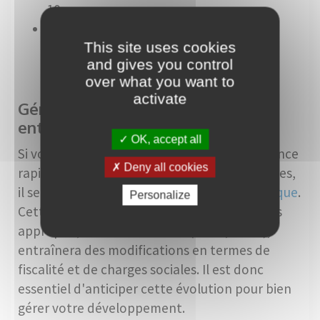
10 ans.
Mentionner " auto-entrepreneur " ou "
This site uses cookies
micro-entreprise " sur tous les devis et
and gives you control
factures émis.
over what you want to
activate
Gérer la croissance de votre auto-
entreprise
OK, accept all
Si votre auto-entreprise connaît une croissance
Deny all cookies
rapide et dépasse les seuils de chiffre d'affaires,
il sera nécessaire de changer de
statut juridique
.
Personalize
Cette transition vers un régime juridique plus
approprié, comme la société (SASU, EURL),
entraînera des modifications en termes de
fiscalité et de charges sociales. Il est donc
essentiel d'anticiper cette évolution pour bien
gérer votre développement.