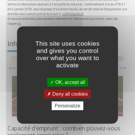
lettres d’information relatives à l’actualité du notariat. Conformément à la loi n°78-17
du 6 janvier 1978, vous disposez d’un droit d’accès, de rectification et d’opposition aux
données vous concernant en écrivant à :
cil@notaires.fr
Si vous ne souhaitez plus recevoir cette lettre d’information par e-mail, merci de
cliquer
ici
.
Informations juridiques
This site uses cookies
and gives you control
over what you want to
activate
OK, accept all
Deny all cookies
Personalize
Capacité d'emprunt : combien pouvez-vous