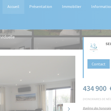
Accueil
Présentation
Immobilier
Informatio
viduelle
SE
Contact
434 900 
(HONORAIRES DE NÉG
Barème des honoraire