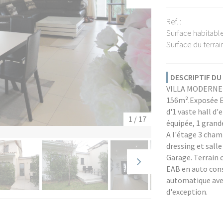
Ref. :
Surface habitable
Surface du terrain
DESCRIPTIF DU 
VILLA MODERNE d
156m².Exposée E
d'1 vaste hall d'
1 / 17
équipée, 1 grand
A l'étage 3 chamb
dressing et salle
Garage. Terrain 
EAB en auto con
automatique avec
d'exception.