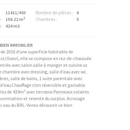
11411/443
Nombre de pièces :
6
2
 :
156.22 m
Chambres :
5
 :
424 m2
BIEN IMMOBILIER
e 2016 d'une superficie habitable de
st/Ouest, elle se compose en rez-de-chaussée
entrée avec salon salle à manger et cuisine us
e chambre avec dressing, salle d'eau avec wc.
res, salle de bains, 1 suite parentale avec
 d'eau.Chauffage clim réversible et gainable.
clos de 424m² avec terrasse.Panneaux solaires
sommation et revente du surplus. Arrosage
 eau du BRL. Venez découvrir ce bien