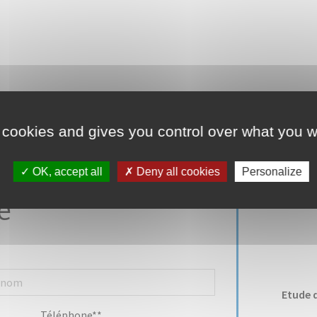
 est exposé sont disponibles sur le site Géoriques :
www.georisques
 cookies and gives you control over what you w
OK, accept all
Deny all cookies
Personalize
e
Etude 
Téléphone**