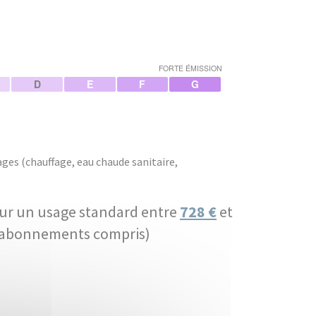
FORTE ÉMISSION
D
E
F
G
ges (chauffage, eau chaude sanitaire,
ur un usage standard entre
728 €
et
 (abonnements compris)