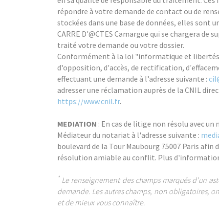
en sa qualité de responsable du traitement. Ces 
répondre à votre demande de contact ou de rens
stockées dans une base de données, elles sont 
CARRE D'@CTES Camargue qui se chargera de sup
traité votre demande ou votre dossier.
Conformément à la loi "informatique et libertés
d'opposition, d'accès, de rectification, d'effacem
effectuant une demande à l'adresse suivante :
cil
adresser une réclamation auprès de la CNIL direc
https://www.cnil.fr
.
MEDIATION
: En cas de litige non résolu avec un n
Médiateur du notariat à l'adresse suivante :
medi
boulevard de la Tour Maubourg 75007 Paris afin de
résolution amiable au conflit. Plus d'information
*
Le renseignement des champs marqués d'un astéri
demande. Les autres champs, non obligatoires, on
et de mieux vous connaître.