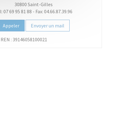
30800
Saint-Gilles
l: 07 69 95 81 88
-
Fax: 04.66.87.39.96
Appeler
Envoyer un mail
IREN :
39146058100021