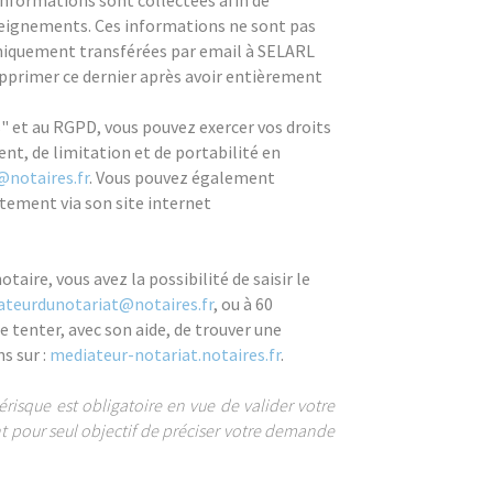
informations sont collectées afin de
eignements. Ces informations ne sont pas
uniquement transférées par email à SELARL
primer ce dernier après avoir entièrement
" et au RGPD, vous pouvez exercer vos droits
ent, de limitation et de portabilité en
@notaires.fr
. Vous pouvez également
tement via son site internet
otaire, vous avez la possibilité de saisir le
ateurdunotariat@notaires.fr
, ou à 60
 tenter, avec son aide, de trouver une
s sur :
mediateur-notariat.notaires.fr
.
sque est obligatoire en vue de valider votre
t pour seul objectif de préciser votre demande