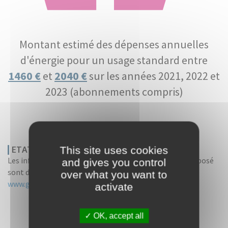
Montant estimé des dépenses annuelles
d'énergie pour un usage standard entre
1460 €
et
2040 €
sur les années 2021, 2022 et
2023 (abonnements compris)
This site uses cookies
ETAT DES RISQUES
Les informations sur les risques auxquels ce bien est exposé
and gives you control
sont disponibles sur le site Géoriques :
over what you want to
www.georisques.gouv.fr
activate
OK, accept all