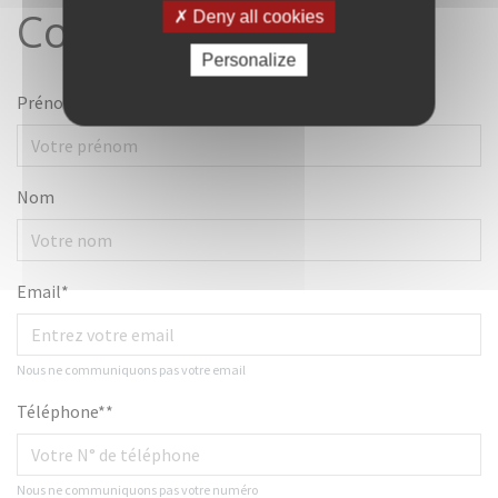
Contacter le notaire
Deny all cookies
Personalize
Prénom
Nom
Email*
Nous ne communiquons pas votre email
Téléphone**
Nous ne communiquons pas votre numéro