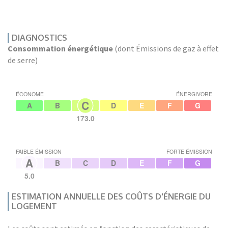
DIAGNOSTICS
Consommation énergétique
(dont Émissions de gaz à effet
de serre)
ÉCONOME
ÉNERGIVORE
C
A
B
D
E
F
G
173.0
FAIBLE ÉMISSION
FORTE ÉMISSION
A
B
C
D
E
F
G
5.0
ESTIMATION ANNUELLE DES COÛTS D'ÉNERGIE DU
LOGEMENT