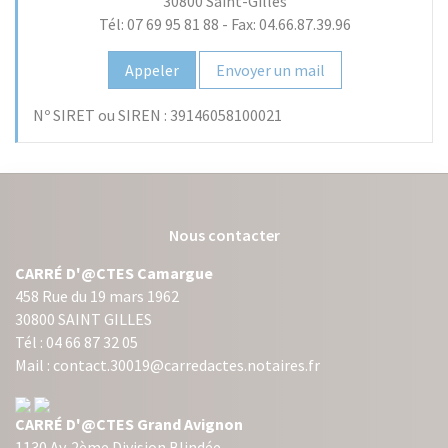
30800
Saint-Gilles
Tél: 07 69 95 81 88
-
Fax: 04.66.87.39.96
Appeler
Envoyer un mail
Nº SIRET ou SIREN :
39146058100021
Nous contacter
CARRÉ D'@CTES Camargue
458 Rue du 19 mars 1962
30800 SAINT GILLES
Tél : 04 66 87 32 05
Mail : contact.30019@carredactes.notaires.fr
CARRÉ D'@CTES Grand Avignon
1130 Av. 2ème Division Blindée